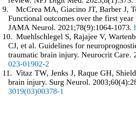
review. NPJ Digit Med. 2025;8(1):373.
9.
McCrea MA, Giacino JT, Barber J, T
Functional outcomes over the first year 
JAMA Neurol. 2021;78(9):1064-1073.
10.
Muehlschlegel S, Rajajee V, Warten
CJ, et al. Guidelines for neuroprognostic
traumatic brain injury. Neurocrit Care
023-01902-2
11.
Vitaz TW, Jenks J, Raque GH, Shiel
brain injury.
Surg Neurol. 2003;60(4):
3019(03)00378-1