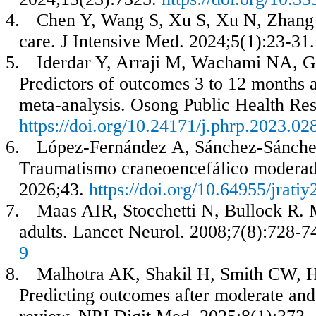
4.
Chen Y, Wang S, Xu S, Xu N, Zhang L
care.
J Intensive Med. 2024;5(1):23-31
5.
Iderdar Y, Arraji M, Wachami NA, G
Predictors of outcomes 3 to 12 months a
meta-analysis. Osong Public Health Res
https://doi.org/10.24171/j.phrp.2023.02
6.
L
ó
pez-Fern
á
ndez A, S
á
nchez-S
á
nche
Traumatismo craneoencef
á
lico moderad
2026;43.
https://doi.org/10.64955/jrati
7.
Maas AIR, Stocchetti N, Bullock R. M
adults. Lancet Neurol. 2008;7(8):728-7
9
8.
Malhotra AK, Shakil H, Smith CW, 
Predicting outcomes after moderate and 