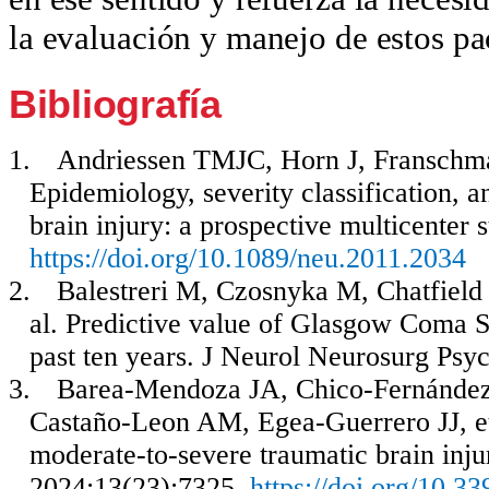
la evaluación y manejo de estos pa
Bibliografía
1.
Andriessen TMJC, Horn J, Franschman 
Epidemiology, severity classification, 
brain injury: a prospective multicenter
https://doi.org/10.1089/neu.2011.2034
2.
Balestreri M, Czosnyka M, Chatfield
al. Predictive value of Glasgow Coma Sc
past ten years.
J Neurol Neurosurg Psy
3.
Barea-Mendoza JA, Chico-Fern
á
nde
Casta
ñ
o-Leon AM, Egea-Guerrero JJ, e
moderate-to-severe traumatic brain injur
2024;13(23):7325.
https://doi.org/
10.33