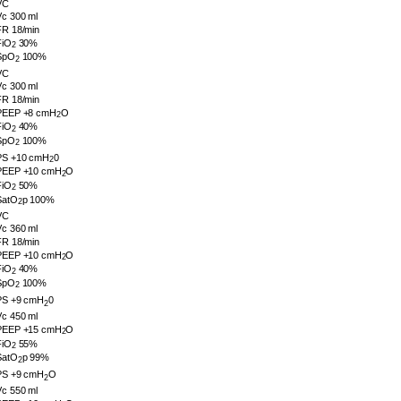
VC
Vc 300 ml
FR 18/min
FiO
30%
2
SpO
100%
2
VC
Vc 300 ml
FR 18/min
PEEP +8 cmH
O
2
FiO
40%
2
SpO
100%
2
PS +10 cmH
0
2
PEEP +10 cmH
O
2
FiO
50%
2
SatO
p 100%
2
VC
Vc 360 ml
FR 18/min
PEEP +10 cmH
O
2
FiO
40%
2
SpO
100%
2
PS +9 cmH
0
2
Vc 450 ml
PEEP +15 cmH
O
2
FiO
55%
2
SatO
p 99%
2
PS +9 cmH
O
2
Vc 550 ml