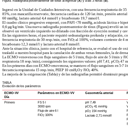
Figura. Radiografía posteroanterior de tórax al ingresar (
A
) y a las 3 horas (
B
).
Ingresó en la Unidad de Cuidados Intensivos, con una frecuencia respiratoria de 35 
85%, con mascarilla reservorio; frecuencia card
í
aca de 120 lat./min, presión arteri
60 mmHg; lactato arterial 4,4 mmol/l y bicarbonato 19,7 mmol/l.
El cuadro clínico progresivo empeoró, con PAFI <70 mmHg, acidosis láctica e hipote
0,6
µ
g/kg/min. Una nueva radiografía posteroanterior de tórax (Figura) reveló un inf
observó un ventrículo izquierdo no dilatado con fracción de eyección normal y cavi
En las siguientes horas, el paciente requirió sedoanalgesia profunda y relajación,
frecuencia respiratoria de 30 resp./min, con FiO
al 100%, volumen corriente de 4 m
2
bicarbonato 12,3 mmol/l y lactato arterial 8 mmol/l.
Ante la situación clínica, junto con el hospital de referencia, se evaluó el uso de 
trasladó a nuestro hospital para la canulación de ambas venas femorales, la de drena
La ECMO venovenosa con flujo sanguíneo de 5 l/min, flujo de aire de 5 l/min y Fi
respiratoria 18 resp./min), consiguiendo los siguientes valores: pH 7,41; pCO
47 m
2
En los primeros días con ECMO venovenosa, se mantuvo el flujo sanguíneo en 5-7 l/mi
frecuencia respiratoria 15 resp./min, PEEP 10 cmH
O y FiO
40%.
2
2
La mejoría de la oxigenación (Tabla) y de las radiografías permitió disminuir progr
TABLA
Evolución de los parámetros
ECMO-VV
Parámetros en ECMO-VV
Gasometría arterial
Día
Primero
FS 5 l
pH 7,49
3000 rpm
pCO
41 mmHg
2
Flujo de aire 6 l
pO
154 mmHg
2
FiO
100%
Lactato 2,71 mmol/l
2