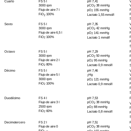
Cuarto
FS 5 l
pH 7,41
3000 rpm
pCO
38 mmHg
2
Flujo de aire 7 l
pO
155 mmHg
2
FiO
100%
Lactato 1,55 mmol/l
2
Sexto
FS 5 l
pH 7,35
3000 rpm
pCO
42 mmHg
2
Flujo de aire 6,5 l
pO
141 mmHg
2
FiO
100%
Lactato 1 mmol/l
2
Octavo
FS 5 l
pH 7,29
3000 rpm
pCO
50 mmHg
2
Flujo de aire 2 l
pO
95 mmHg
2
FiO
80%
Lactato 0,9 mmol/l
2
D
écimo
FS 5 l
pH 7,46
Flujo de aire 5 l
Hg
2
3000 rpm
pO
121 mmHg
2
FiO
100%
Lactato 0,9 mmol/l
2
Duodécimo
FS 4 l
pH 7,53
Flujo de aire 3 l
pCO
38 mmHg
2
2500 rpm
pO
88 mmHg
2
FiO
60%
Lactato 0,8 mmol/l
2
Decimotercero
FS 2 l
pH 7,51
Flujo de aire 0
pCO
38 mmHg
2
FiO
–
pO
107 mmHg