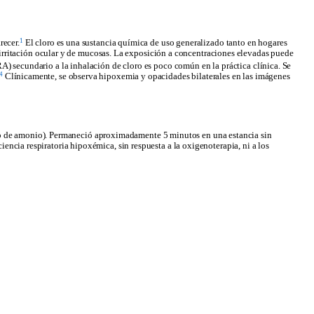
1
recer.
El cloro es una sustancia qu
í
mica de uso generalizado tanto en hogares
rritaci
ó
n ocular y de mucosas. La exposici
ó
n a concentraciones elevadas puede
A) secundario a la inhalaci
ó
n de cloro es poco com
ú
n en la pr
á
ctica cl
í
nica. Se
4
Cl
í
nicamente, se observa hipoxemia y opacidades bilaterales en las im
á
genes
to de amonio). Permaneció aproximadamente 5 minutos en una estancia sin
ciencia respiratoria hipoxémica, sin respuesta a la oxigenoterapia, ni a los