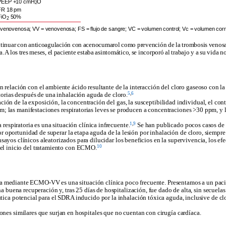
PEEP +10 cmH
O
2
FR 18 pm
FiO
50%
2
venosa; VV = venovenosa; FS = flujo de sangre; VC = volumen control; Vc = volumen corrient
có continuar con anticoagulación con acenocumarol como prevención de la trombosis venos
A los tres meses, el paciente estaba asintomático, se incorpor
ó
al trabajo y a su vida n
n relación con el ambiente ácido resultante de la interacción del cloro gaseoso con la 
5
,
6
ratorias después de una inhalación aguda de cloro.
ación de la exposición, la concentración del gas, la susceptibilidad individual, el c
m; las manifestaciones respiratorias leves se producen a concentraciones >30 ppm, y
1
,
9
espiratoria es una situación clínica infrecuente.
Se han publicado pocos casos de 
oportunidad de superar la etapa aguda de la lesión por inhalación de cloro, siempre
sayos clínicos aleatorizados para dilucidar los beneficios en la supervivencia, los ef
10
e el inicio del tratamiento con ECMO.
ria mediante ECMO-VV es una situación clínica poco frecuente. Presentamos a un pacie
buena recuperación y, tras 25 días de hospitalización, fue dado de alta, sin secuelas
ica potencial para el SDRA inducido por la inhalación
tóxica aguda, inclu
sive de cl
es similares que surjan en hospitales que no cuentan con cirugía cardíaca.