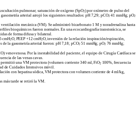
a auscultación pulmonar; saturación de oxígeno (SpO
) por oxímetro de pulso del
2
gasometría arterial arrojó los siguientes resultados: pH 7,29; pCO
41 mmHg; pO
2
2
n a ventilación mecánica (VM). Se administró bicarbonato 1 M y noradrenalina hasta
perfiles bioquímicos fueron normales. En una ecocardiografía transtorácica, se
das de forma difusa y bilateral.
35 cmH
O, PEEP +12 cmH
O, inversión de la relación inspiración/espiración,
2
2
 de la gasometría arterial fueron: pH 7,18; pCO
51 mmHg; pO
76 mmHg;
2
2
) venovenosa. Por la inestabilidad del paciente, el equipo de Cirugía Cardíaca se
luencia de las venas cavas.
, y permitió una VM protectora (volumen corriente 340 ml, FiO
100%, frecuencia
2
dad de Cuidados Intensivos
móvil
.
ación con heparina sódica, VM protectora con volumen corriente de 4 ml/kg,
as más tarde se retiró la VM.