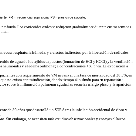
e. FR = frecuencia respiratoria. PS = presión de soporte.
a profunda. Los corticoides orales se redujeron gradualmente durante cuatro semanas.
ormal.
mucosa respiratoria húmeda, y a efectos indirectos, por la liberación de radicales
ontenido de agua de los tejidos expuestos (formación de HCl y HOCl) y la ventilación
 la neumonitis y el edema pulmonar, a concentraciones >50 ppm. La exposición a
pacientes con requerimiento de VM invasiva, una tasa de mortalidad del 38,5%, en
1
-
 que no exista contraindicación, dando tiempo al pulmón para su reparación.
ectos sobre la inflamación pulmonar aguda, las secuelas a largo plazo y la aparición
nte de 30 años que desarrolló un SDRA tras la inhalación accidental de cloro y
.
oro. Sin embargo, se necesitan
más
estudios observacionales y ensayos clínicos