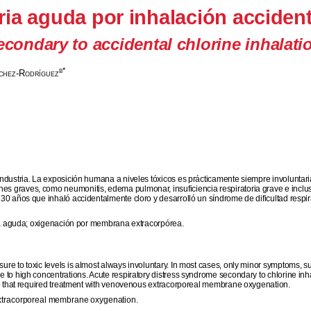
ria aguda por inhalación accident
condary to accidental chlorine inhalati
b*
chez
-
Rodríguez
ndustria. La exposición humana a niveles tóxicos es prácticamente siempre involuntari
graves, como neumonitis, edema pulmonar, insuficiencia respiratoria grave e incluso 
 30 años que inhaló accidentalmente cloro y desarrolló un síndrome de dificultad res
oria aguda; oxigenación por membrana extracorpórea.
e to toxic levels is almost always involuntary. In most cases, only minor symptoms, s
o high concentrations. Acute respiratory distress syndrome secondary to chlorine inhala
re that required treatment with venovenous extracorporeal membrane oxygenation.
extracorporeal membrane oxygenation.