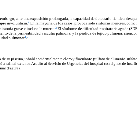
n embargo, ante una exposici
ó
n prolongada, la capacidad de detectarlo tiende a desapa
2
pre involuntaria.
En la mayor
í
a de los casos, provoca solo s
í
ntomas menores, como i
3
iratoria grave e incluso la muerte
.
El s
í
ndrome de dificultad respiratoria aguda (SDR
ento de la permeabilidad vascular pulmonar y la p
é
rdida de tejido pulmonar aireado.
1
,
2
ilidad pulmonar.
de su piscina, inhal
ó
accidentalmente cloro y floculante (sulfato de aluminio-sulfa
g
ó
a salir al exterior. Acudió al Servicio de Urgencias del hospital con signos de insufi
mal (Figura).