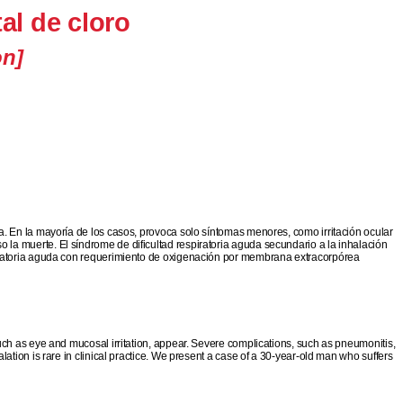
al de cloro
on]
a. En la mayoría de los casos, provoca solo síntomas menores, como irritación ocular
la muerte. El síndrome de dificultad respiratoria aguda secundario a la inhalación
piratoria aguda con requerimiento de oxigenación por membrana extracorpórea
uch as eye and mucosal irritation, appear. Severe complications, such as pneumonitis,
tion is rare in clinical practice. We present a case of a 30-year-old man who suffers