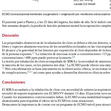
2
2
Lactato 0,8 mmol/l
ECMO (extracorporeal membrane oxygenation) = oxigenación por membrana extracorpórea veno
El paciente pasó a Planta y, a los 25 días del ingreso, fue dado de alta. Se le indi
Seis semanas después, la prueba de función pulmonar mostró la recuperación completa. 
Discusión
Las propiedades destructivas de la inhalación de cloro se deben a efectos directos, e
libres y especies altamente reactivas de los neutrófilos reclutados en las vías respi
El alcance y la gravedad de las lesiones por exposición al cloro dependen de la dur
3
,
7
de la persona expuesta.
La irritación de mucosas ocurre a concentraciones >15 pp
3
,
8
concentraciones >400 ppm puede provocar la muerte.
La lesión por inhalación de cloro acompañada de SDRA y la necesidad de asistencia r
1
la mayoría de los casos, en los primeros tres
días
.
La ECMO puede ofrecer una mejor 
11
Pero esta afirmación se basa únicamente en la observación clínica, se necesitan en
10
,
11
de complicaciones,
así como para ayudar a desarrollar directrices clínicas sobr
Conclusiones
El SDRA secundario a la inhalación de cloro con necesidad de asistencia respirato
necesitó de soporte respiratorio con ECMO-VV durante 13 días. El paciente tuvo una 
Cuando los tratamientos convencionales fallan, la ECMO es una modalidad terapéut
aleatorizados para respaldar el efecto de la ECMO en estas situaciones.
Destacamos la importancia de contar con un programa de ECMO móvil para situacion