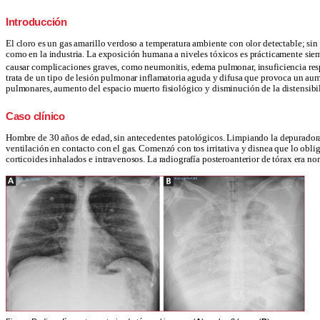
Introducción
El cloro es un gas amarillo verdoso a temperatura ambiente con olor detectable; si
como en la industria. La exposici
ó
n humana a niveles t
ó
xicos es pr
á
cticamente siem
causar complicaciones graves, como neumonitis, edema pulmonar, insuficiencia resp
trata de un tipo de lesi
ó
n pulmonar inflamatoria aguda y difusa que provoca un aum
pulmonares, aumento del espacio muerto fisiol
ó
gico y disminuci
ó
n de la distensib
Caso clínico
Hombre de 30 años de edad, sin antecedentes patológicos. Limpiando la depuradora 
ventilación en contacto con el gas. Comenzó con tos irritativa y disnea que lo obli
corticoides inhalados e intravenosos. La radiografía posteroanterior de tórax era nor