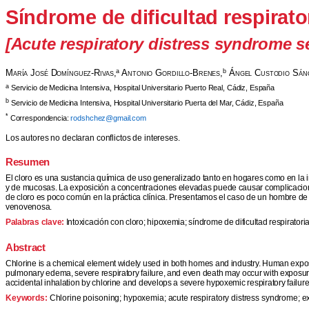
Síndrome de dificultad respirato
[Acute respiratory distress syndrome se
María José Domínguez-Rivas,
a
Antonio Gordillo-Brenes,
b
Ángel Custodio Sán
a
Servicio de Medicina Intensiva, Hospital Universitario Puerto Real, Cádiz, España
b
Servicio de Medicina Intensiva, Hospital Universitario Puerta del Mar, Cádiz, España
*
Correspondencia:
rodshchez@gmail.com
Los autores no declaran conflictos de intereses.
Resumen
El cloro es una sustancia química de uso generalizado tanto en hogares como en la i
y de mucosas. La exposición a concentraciones elevadas puede causar complicaciones 
de cloro es poco común en la práctica clínica. Presentamos el caso de un hombre de
venovenosa.
Palabras clave:
Intoxicación con cloro; hipoxemia; síndrome de dificultad respirat
Abstract
Chlorine is a chemical element widely used in both homes and industry. Human exposur
pulmonary edema, severe respiratory failure, and even death may occur with exposure t
accidental inhalation by chlorine and develops a severe hypoxemic respiratory failu
Keywords:
Chlorine poisoning; hypoxemia; acute respiratory distress syndrome; 