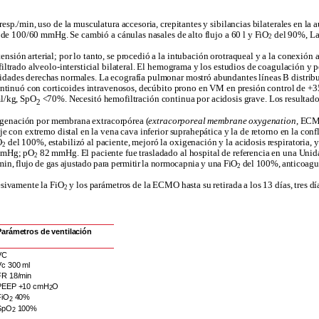
resp./min, uso de la musculatura accesoria, crepitantes y sibilancias bilaterales en l
al de 100/60 mmHg. Se cambió a cánulas nasales de alto flujo a 60 l y FiO
del 90%, La 
2
nsión arterial; por lo tanto, se procedió a la intubación orotraqueal y a la conexió
iltrado alveolo-intersticial bilateral. El hemograma y los estudios de coagulación y 
dades derechas normales. La ecografía pulmonar mostró abundantes líneas B distribui
 continuó con corticoides intravenosos, decúbito prono en VM en presión control de +
l/kg, SpO
<70%. Necesitó hemofiltración continua por acidosis grave. Los resultados
2
oxigenación por membrana extracorpórea (
extracorporeal membrane oxygenation
, ECMO
je con extremo distal en la vena cava inferior suprahepática y la de retorno en la conf
O
del 100%, estabilizó al paciente, mejoró la oxigenación y la acidosis respiratoria
2
mHg; pO
82 mmHg. El paciente fue trasladado al hospital de referencia en una Uni
2
n, flujo de gas ajustado para permitir la normocapnia y una FiO
del 100%, anticoagul
2
esivamente la FiO
y los parámetros de la ECMO hasta su retirada a los 13 días, tres dí
2
Parámetros de ventilación
VC
Vc 300 ml
FR 18/min
PEEP +10 cmH
O
2
FiO
40%
2
SpO
100%
2