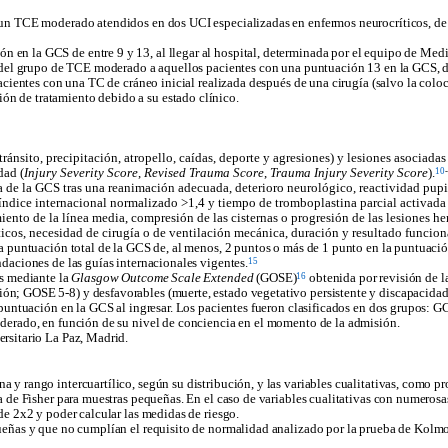
 un TCE moderado atendidos en dos UCI especializadas en enfermos neurocríticos, de 
 en la GCS de entre 9 y 13, al llegar al hospital, determinada por el equipo de Medi
ro del grupo de TCE moderado a aquellos pacientes con una puntuación 13 en la GCS, da
acientes con una TC de cráneo inicial realizada después de una cirugía (salvo la colo
n de tratamiento debido a su estado clínico.
tránsito, precipitación, atropello, caídas, deporte y agresiones) y lesiones asocia
10
dad (
Injury Severity Score
,
Revised Trauma Score
,
Trauma Injury Severity Score
).
 de la GCS tras una reanimación adecuada, deterioro neurológico, reactividad pupil
dice internacional normalizado >1,4 y tiempo de tromboplastina parcial activada >33
ento de la línea media, compresión de las cisternas o progresión de las lesiones 
icos, necesidad de cirugía o de ventilación mecánica, duración y resultado funcion
 puntuación total de la GCS de, al menos, 2 puntos o más de 1 punto en la puntuació
15
ndaciones de las guías internacionales vigentes.
16
es mediante la
Glasgow Outcome Scale Extended
(GOSE)
obtenida por revisión de la 
ón; GOSE 5-8) y desfavorables (muerte, estado vegetativo persistente y discapacida
 puntuación en la GCS al ingresar. Los pacientes fueron clasificados en dos grupos: GC
oderado, en función de su nivel de conciencia en el momento de la admisión.
ersitario La Paz, Madrid.
 y rango intercuartílico, según su distribución, y las variables cualitativas, como p
ta de Fisher para muestras pequeñas. En el caso de variables cualitativas con numerosa
de 2x2 y poder calcular las medidas de riesgo.
queñas y que no cumplían el requisito de normalidad analizado por la prueba de Kolm