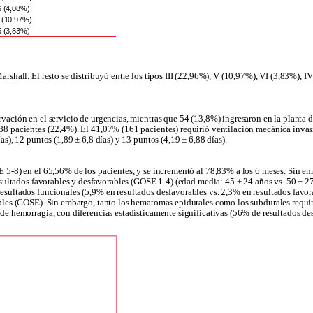
6 (4,08%)
 (10,97%)
5 (3,83%)
Marshall. El resto se distribuyó entre los tipos III (22,96%), V (10,97%), VI (3,83%)
rvación en el servicio de urgencias, mientras que 54 (13,8%) ingresaron en la planta 
a 88 pacientes (22,4%). El 41,07% (161 pacientes) requirió ventilación mecánica inv
as), 12 puntos (1,89 ± 6,8 días) y 13 puntos (4,19 ± 6,88 días).
E 5-8) en el 65,56% de los pacientes, y se incrementó al 78,83% a los 6 meses. Sin em
resultados favorables y desfavorables (GOSE 1-4) (edad media: 45 ± 24 años vs. 50 ± 2
esultados funcionales (5,9% en resultados desfavorables vs. 2,3% en resultados favora
orables (GOSE). Sin embargo, tanto los hematomas epidurales como los subdurales requ
s de hemorragia, con diferencias estadísticamente significativas (56% de resultados 