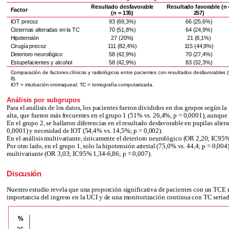
Resultado desfavorable
Resultado favorable (n 
Factor
(n = 135)
257)
IOT precoz
93 (69,3%)
66 (25,6%)
Cisternas alteradas en la TC
70 (51,8%)
64 (24,9%)
Hipotensión
27 (20%)
21 (8,1%)
Cirugía precoz
111 (82,4%)
115 (44,9%)
Deterioro neurológico
58 (42,9%)
70 (27,4%)
Estupefacientes y alcohol
58 (42,9%)
83 (32,3%)
Comparación de factores clínicos y radiológicos entre pacientes con resultados desfavorables
8).
IOT = intubación orotraqueal; TC = tomografía computarizada.
Análisis por subgrupos
Para el análisis de los datos, los pacientes fueron divididos en dos grupos según l
alta, que fueron más frecuentes en el grupo 1 (51% vs. 26,4%, p = 0,0001), aunque 
En el grupo 2, se hallaron diferencias en el resultado desfavorable en pupilas alter
0,0001) y necesidad de IOT (54,4% vs. 14,5%; p = 0,002).
En el análisis multivariante, únicamente el deterioro neurológico (OR 2,20; IC95
Por otro lado, en el grupo 1, solo la hipotensión arterial (75,0% vs. 44,4; p = 0,00
multivariante (OR 3,03; IC95% 1,34-6,86; p = 0,007).
Discusión
Nuestro estudio revela que una proporción significativa de pacientes con un TCE mo
importancia del ingreso en la UCI y de una monitorización continua con TC seriada