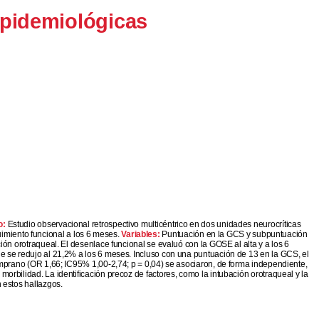
epidemiológicas
o:
Estudio observacional retrospectivo multicéntrico en dos unidades neurocríticas
imiento funcional a los 6 meses.
Variables:
Puntuación en la GCS y subpuntuación
ión orotraqueal. El desenlace funcional se evaluó con la GOSE al alta y a los 6
ue se redujo al 21,2% a los 6 meses. Incluso con una puntuación de 13 en la GCS, el
temprano (OR 1,66; IC95% 1,00-2,74; p = 0,04) se asociaron, de forma independiente,
rbilidad. La identificación precoz de factores, como la intubación orotraqueal y la
 estos hallazgos.