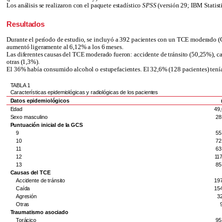
Los análisis se realizaron con el paquete estadístico
SPSS
(versión 29; IBM Statisti
Resultados
Durante el período de estudio, se incluyó a 392 pacientes con un TCE moderado (G
aumentó ligeramente al 6,12% a los 6 meses.
Las diferentes causas del TCE moderado fueron: accidente de tránsito (50,25%), caí
otras (1,3%).
El 36% había consumido alcohol o estupefacientes. El 32,6% (128 pacientes) tenían
TABLA 1
Características epidemiológicas y radiológicas de los pacientes
Datos epidemiológicos
Edad
49,
Sexo masculino
28
Puntuación inicial de la GCS
9
55
10
72
11
63
12
11
13
85
Causas del TCE
Accidente de tránsito
19
Caída
15
Agresión
3
Otras
Traumatismo asociado
Torácico
95