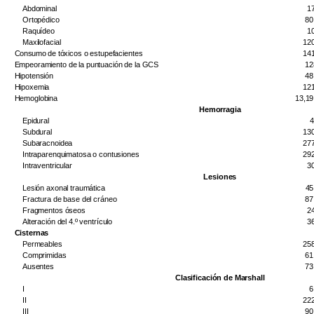
Abdominal
1
Ortopédico
80
Raquídeo
1
Maxilofacial
12
Consumo de tóxicos o estupefacientes
14
Empeoramiento de la puntuación de la GCS
12
Hipotensión
48
Hipoxemia
12
Hemoglobina
13,19
Hemorragia
Epidural
4
Subdural
13
Subaracnoidea
27
Intraparenquimatosa o contusiones
29
Intraventricular
3
Lesiones
Lesión axonal traumática
45
Fractura de base del cráneo
87
Fragmentos óseos
2
Alteración del 4.º ventrículo
3
Cisternas
Permeables
25
Comprimidas
61
Ausentes
73
Clasificación de Marshall
I
6
II
22
III
90