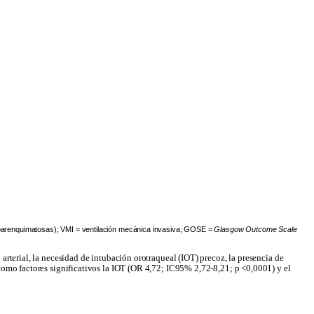
 parenquimatosas); VMI = ventilación mecánica invasiva; GOSE =
Glasgow Outcome Scale
arterial, la necesidad de intubación orotraqueal (IOT) precoz, la presencia de
 como factores significativos la IOT (OR 4,72; IC95% 2,72-8,21; p <0,0001) y el