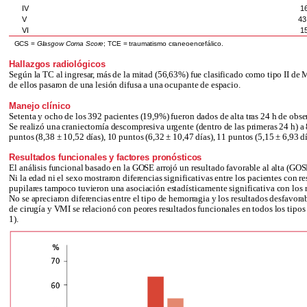
IV
1
V
43
VI
1
GCS =
Glasgow Coma Score
; TCE = traumatismo craneoencefálico.
Hallazgos radiológicos
Según la TC al ingresar, más de la mitad (56,63%) fue clasificado como tipo II de 
de ellos pasaron de una lesión difusa a una ocupante de espacio.
Manejo clínico
Setenta y ocho de los 392 pacientes (19,9%) fueron dados de alta tras 24 h de obse
Se realizó una craniectomía descompresiva urgente (dentro de las primeras 24 h) 
puntos (8,38 ± 10,52 días), 10 puntos (6,32 ± 10,47 días), 11 puntos (5,15 ± 6,93 dí
Resultados funcionales y factores pronósticos
El análisis funcional basado en la GOSE arrojó un resultado favorable al alta (GOS
Ni la edad ni el sexo mostraron diferencias significativas entre los pacientes con 
pupilares tampoco tuvieron una asociación estadísticamente significativa con los r
No se apreciaron diferencias entre el tipo de hemorragia y los resultados desfav
de cirugía y VMI se relacionó con peores resultados funcionales en todos los tipo
1).