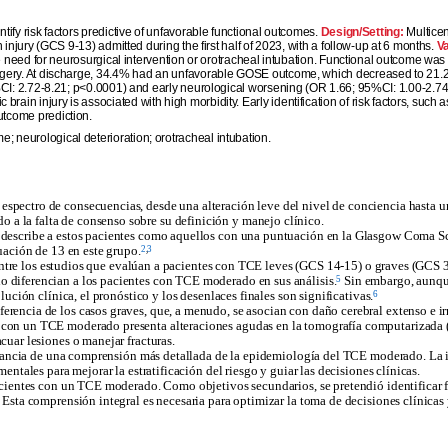
ify risk factors predictive of unfavorable functional outcomes.
Design/Setting:
Multicen
 injury (GCS 9-13) admitted during the first half of 2023, with a follow-up at 6 months.
Va
 the need for neurosurgical intervention or orotracheal intubation. Functional outcome 
urgery. At discharge, 34.4% had an unfavorable GOSE outcome, which decreased to 21.2
5%CI: 2.72-8.21; p<0.0001) and early neurological worsening (OR 1.66; 95%CI: 1.00-2.74
brain injury is associated with high morbidity. Early identification of risk factors, such a
utcome prediction.
 neurological deterioration; orotracheal intubation.
pectro de consecuencias, desde una alteración leve del nivel de conciencia hasta una
a la falta de consenso sobre su definición y manejo clínico.
describe a estos pacientes como aquellos con una puntuación en la Glasgow Coma Scale
2
,
3
uación de 13 en este grupo.
cha entre los estudios que evalúan a pacientes con TCE leves (GCS 14-15) o graves (G
5
o diferencian a los pacientes con TCE moderado en sus análisis.
Sin embargo, aunque
6
ución clínica, el pronóstico y los desenlaces finales son significativas.
rencia de los casos graves, que, a menudo, se asocian con daño cerebral extenso e ir
on un TCE moderado presenta alteraciones agudas en la tomografía computarizada (T
cuar lesiones o manejar fracturas.
ortancia de una comprensión más detallada de la epidemiología del TCE moderado. La i
entales para mejorar la estratificación del riesgo y guiar las decisiones clínicas.
acientes con un TCE moderado. Como objetivos secundarios, se pretendió identificar fa
 Esta comprensión integral es necesaria para optimizar la toma de decisiones clínicas