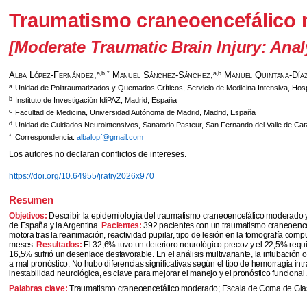
Traumatismo craneoencefálico m
[Moderate Traumatic Brain Injury: Anal
Alba López-Fernández,
Manuel Sánchez-Sánchez,
Manuel Quintana-Díaz
a,b,*
a,b
a
Unidad de Politraumatizados y Quemados Críticos, Servicio de Medicina Intensiva, Hosp
b
Instituto de Investigación IdiPAZ, Madrid, España
c
Facultad de Medicina, Universidad Autónoma de Madrid, Madrid, España
d
Unidad de Cuidados Neurointensivos, Sanatorio Pasteur, San Fernando del Valle de Ca
*
Correspondencia:
albalopf@gmail.com
Los autores no declaran conflictos de intereses.
https://doi.org/10.64955/jratiy2026x970
Resumen
Objetivos:
Describir la epidemiología del traumatismo craneoencefálico moderado y 
de España y la Argentina.
Pacientes:
392 pacientes con un traumatismo craneoencef
motora tras la reanimación, reactividad pupilar, tipo de lesión en la tomografía co
meses.
Resultados:
El 32,6% tuvo un deterioro neurológico precoz y el 22,5% requi
16,5% sufrió un desenlace desfavorable. En el análisis multivariante, la intubación
a mal pronóstico. No hubo diferencias significativas según el tipo de hemorragia int
inestabilidad neurológica, es clave para mejorar el manejo y el pronóstico funciona
Palabras clave:
Traumatismo craneoencefálico moderado; Escala de Coma de Glasgow