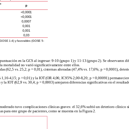
=
p
<0,0001
<0,0001
0,0007
0,001
0,001
0,03
 (GOSE 1-4) y favorables (GOSE 5-
a puntuación en la GCS al ingresar: 9-10 (grupo 1) y 11-13 (grupo 2). Se observaron di
la mortalidad no varió significativamente entre ellos.
adas (62,5 vs. 25,2; p = 0,01), cisternas alteradas (47,4% vs. 17,6%; p = 0,0001), deter
% 1,16-4,15; p = 0,01) y la IOT (OR 4,06; IC95% 2,00-8,20; p = 0,00091) permanecier
4) y la IOT (62,9 vs. 30,4; p = 0,0003) arrojaron diferencias significativas en el resul
derado tuvo complicaciones clínicas graves: el 32,6% sufrió un deterioro clínico sig
s para este grupo de pacientes, como se muestra en la Figura 2.