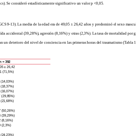
cs). Se consideró estadísticamente significativo un valor p <0,05.
CS 9-13). La media de la edad era de 49,05 ± 26,42 años y predominó el sexo masculi
da accidental (39,28%), agresión (8,16%) y otras (2,3%). La tasa de mortalidad por gr
 un deterioro del nivel de conciencia en las primeras horas del traumatismo (Tabla 1
n = 392
05 ± 26,42
1 (71,5%)
 (14,03%)
 (18,37%)
 (16,07%)
7 (29,85%)
 (21,68%)
7 (50,26%)
4 (39,29%)
2 (8,16%)
9 (2,3%)
 (24,23%)