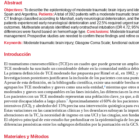
Abstract
Objectives:
To describe the epidemiology of moderate traumatic brain injury and ident
Spain and Argentina.
Patients:
A total of 392 patients with a moderate traumatic brain
CT findings classified according to Marshall, early neurological deterioration, and
patients experienced early neurological deterioration and 22.5% required urgent s
outcomes. Multivariate analysis identified early orotracheal intubation (OR 4.72; 9
differences were found based on hemorrhage type.
Conclusions:
Moderate traumatic 
management. Prospective studies are needed to confirm these findings and refine o
Keywords:
Moderate traumatic brain injury; Glasgow Coma Scale; functional outcome;
Introducción
El traumatismo craneoencefálico (TCE) es un cuadro que puede generar un amplio es
TCE moderado ha suscitado un considerable debate en la comunidad médica debido 
La primera definición de TCE moderado fue propuesta por Rimel et al., en 1982, y 
Investigaciones posteriores justificaron la inclusión de los pacientes con una punt
A pesar de esta definición, en la bibliografía científica, existe una notable bre
4
agrupan los TCE moderados y graves como una sola entidad,
mientras que otros n
moderados y graves son comparables en las fases iniciales, las diferencias en la evol
Los pacientes con un TCE moderado representan una población clave, ya que, a dife
7
prevenir discapacidades a largo plazo.
Aproximadamente el 60% de los pacientes c
intensivos (UCI), y alrededor del 15% precisa una intervención quirúrgica para eva
Estas variaciones en las características clínicas y los desenlaces subrayan la imp
alteraciones en la TC, la necesidad de ingreso en una UCI y las cirugías, son fundam
El objetivo principal de este estudio fue profundizar en la epidemiología de los p
diferencias pronósticas entre los subgrupos definidos por la puntuación en la GCS.
Materiales y Métodos