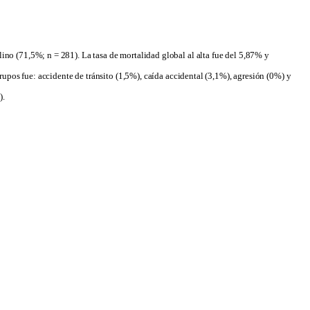
no (71,5%; n = 281). La tasa de mortalidad global al alta fue del 5,87% y
upos fue: accidente de tránsito (1,5%), caída accidental (3,1%), agresión (0%) y
).