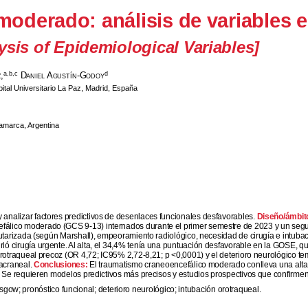
oderado: análisis de variables 
ysis of Epidemiological Variables]
,
Daniel Agustín-Godoy
a,b,c
d
ital Universitario La Paz, Madrid, España
tamarca, Argentina
analizar factores predictivos de desenlaces funcionales desfavorables.
Diseño/ámbit
álico moderado (GCS 9-13) internados durante el primer semestre de 2023 y un segu
mputarizada (según Marshall), empeoramiento radiológico, necesidad de cirugía e intubac
rió cirugía urgente. Al alta, el 34,4% tenía una puntuación desfavorable en la GOSE, q
 orotraqueal precoz (OR 4,72; IC95% 2,72-8,21; p <0,0001) y el deterioro neurológico 
racraneal.
Conclusiones:
El traumatismo craneoencefálico moderado conlleva una alta mo
l. Se requieren modelos predictivos más precisos y estudios prospectivos que confirmen
; pronóstico funcional; deterioro neurológico; intubación orotraqueal.