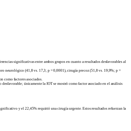
ferencias significativas entre ambos grupos en cuanto a resultados desfavorables al
ioro neurológico (41,8 vs. 17,3; p = 0,0001), cirugía precoz (51,8 vs. 19,9%; p =
on como factores asociados.
tado desfavorable; únicamente la IOT se mostró como factor asociado en el análisis
nificativo y el 22,45% requirió una cirugía urgente. Estos resultados refuerzan la