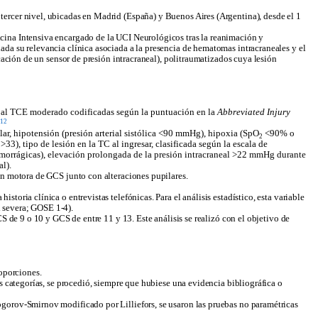
tercer nivel, ubicadas en Madrid (España) y Buenos Aires (Argentina), desde el 1
cina Intensiva encargado de la UCI Neurológicos tras la reanimación y
da su relevancia clínica asociada a la presencia de hematomas intracraneales y el
cación de un sensor de presión intracraneal), politraumatizados cuya lesión
das al TCE moderado codificadas según la puntuación en la
Abbreviated Injury
-
12
ar, hipotensión (presión arterial sistólica <90 mmHg), hipoxia (SpO
<90% o
2
), tipo de lesión en la TC al ingresar, clasificada según la escala de
hemorrágicas), elevación prolongada de la presión intracraneal >22 mmHg durante
al).
n motora de GCS junto con alteraciones pupilares.
historia clínica o entrevistas telefónicas. Para el análisis estadístico, esta variable
d severa; GOSE 1-4).
S de 9 o 10 y GCS de entre 11 y 13. Este análisis se realizó con el objetivo de
roporciones.
s categorías, se procedió, siempre que hubiese una evidencia bibliográfica o
ogorov-Smirnov modificado por Lilliefors, se usaron las pruebas no paramétricas