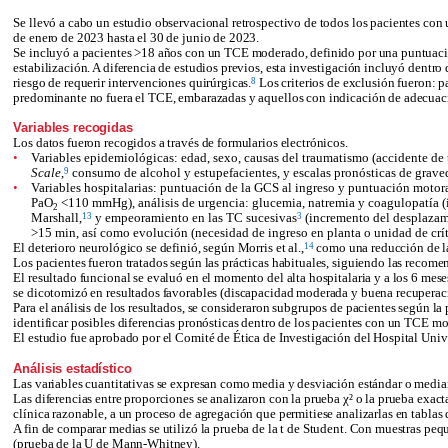
Se llevó a cabo un estudio observacional retrospectivo de todos los pacientes con
de enero de 2023 hasta el 30 de junio de 2023.
Se incluyó a pacientes >18 años con un TCE moderado, definido por una puntuación
estabilización. A diferencia de estudios previos, esta investigación incluyó dent
8
riesgo de requerir intervenciones quirúrgicas.
Los criterios de exclusión fueron: p
predominante no fuera el TCE, embarazadas y aquellos con indicación de adecuació
Variables recogidas
Los datos fueron recogidos a través de formularios electrónicos.
•
Variables epidemiológicas: edad, sexo, causas del traumatismo (accidente de 
9
Scale
,
consumo de alcohol y estupefacientes, y escalas pronósticas de grave
•
Variables hospitalarias: puntuación de la GCS al ingreso y puntuación motora
PaO
<110 mmHg), análisis de urgencia: glucemia, natremia y coagulopatía (ín
2
13
3
Marshall,
y empeoramiento en las TC sucesivas
(incremento del desplazami
>15 min, así como evolución (necesidad de ingreso en planta o unidad de crít
14
El deterioro neurológico se definió, según Morris et al.,
como una reducción de la
Los pacientes fueron tratados según las prácticas habituales, siguiendo las recome
El resultado funcional se evaluó en el momento del alta hospitalaria y a los 6 mes
se dicotomizó en resultados favorables (discapacidad moderada y buena recuperaci
Para el análisis de los resultados, se consideraron subgrupos de pacientes según la
identificar posibles diferencias pronósticas dentro de los pacientes con un TCE m
El estudio fue aprobado por el Comité de Ética de Investigación del Hospital Univ
Análisis estadístico
Las variables cuantitativas se expresan como media y desviación estándar o mediana
Las diferencias entre proporciones se analizaron con la prueba χ² o la prueba exac
clínica razonable, a un proceso de agregación que permitiese analizarlas en tablas 
A fin de comparar medias se utilizó la prueba de la t de Student. Con muestras pe
(prueba de la U de Mann-Whitney).