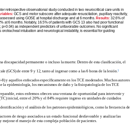
ter retrospective observational study conducted in two neurocritical care units in
riables:
GCS and motor subscore after adequate resuscitation, pupillary reactivity,
was assessed using GOSE at hospital discharge and at 6 months.
Results:
32.6% of
% at 6 months. Notably, 16.5% of patients with GCS 13 also had poor functional
; p=0.04) as independent predictors of unfavorable outcomes. No significant
s orotracheal intubation and neurological instability, is essential for guiding
 discapacidad permanente o incluso la muerte. Dentro de esta clasificación, el
1
 (GCS) de entre 9 y 12, tanto al ingresar como a las 6 horas de la lesión.
CS 3-8) y aquellos enfocados específicamente en los TCE moderados. Muchos autores
 la epidemiología, los mecanismos de daño y la fisiopatología de los TCE
reparable, estos enfermos ofrecen una ventana de oportunidad para intervenir y
C) inicial, entre el 20% y el 84% requiere ingreso en unidades de cuidados
dentificación y el análisis de los patrones epidemiológicos, como la frecuencia de
ctores de riesgo asociados a un estado funcional desfavorable y analizar las
 y mejorar el manejo de esta compleja población de pacientes.