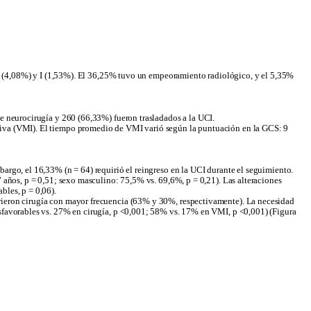
, IV (4,08%) y I (1,53%). El 36,25% tuvo un empeoramiento radiológico, y el 5,35%
de neurocirugía y 260 (66,33%) fueron trasladados a la UCI.
asiva (VMI). El tiempo promedio de VMI varió según la puntuación en la GCS: 9
bargo, el 16,33% (n = 64) requirió el reingreso en la UCI durante el seguimiento.
7 años, p = 0,51; sexo masculino: 75,5% vs. 69,6%, p = 0,21). Las alteraciones
bles, p = 0,06).
irieron cirugía con mayor frecuencia (63% y 30%, respectivamente). La necesidad
desfavorables vs. 27% en cirugía, p <0,001; 58% vs. 17% en VMI, p <0,001) (Figura