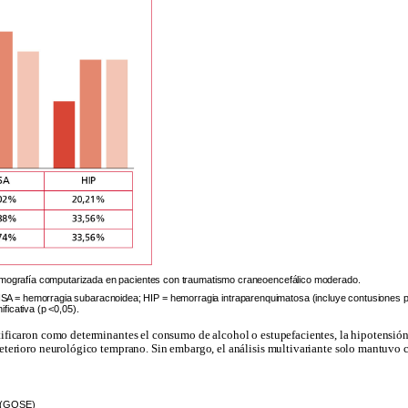
e tomografía computarizada en pacientes con traumatismo craneoencefálico moderado.
HSA = hemorragia subaracnoidea; HIP = hemorragia intraparenquimatosa (incluye contusiones
ficativa (p <0,05).
ntificaron como determinantes el consumo de alcohol o estupefacientes, la hipotensión 
l deterioro neurológico temprano. Sin embargo, el análisis multivariante solo mantuvo
(GOSE)