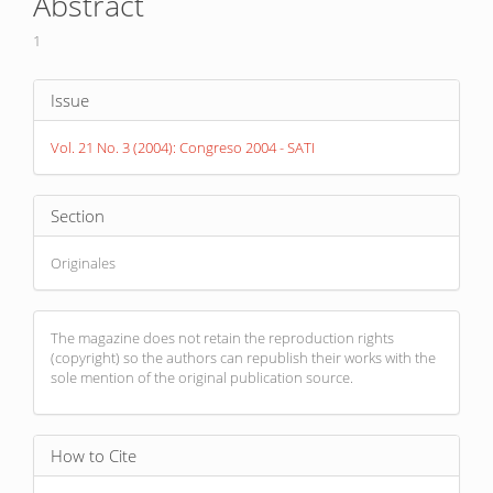
Abstract
Content
1
Article
Issue
Details
Vol. 21 No. 3 (2004): Congreso 2004 - SATI
Section
Originales
The magazine does not retain the reproduction rights
(copyright) so the authors can republish their works with the
sole mention of the original publication source.
How to Cite