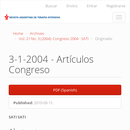
Main
Buscar
Envíos
Entrar
Registrarse
Navigation
Main
Toggle
Content
naviga
Sidebar
Home
Archives
Vol. 21 No. 3 (2004): Congreso 2004 - SATI
Originales
3-1-2004 - Artículos
Congreso
Article
PDF (Spanish)
Sidebar
Published:
2010-09-15
Main
SATI SATI
Article