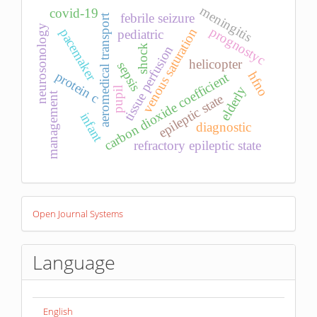
meningitis
covid-19
febrile seizure
aeromedical transport
neurosonology
prognostyc
venous saturation
pacemaker
pediatric
shock
tissue perfusion
helicopter
sepsis
protein c
hfno
carbon dioxide coefficient
elderly
pupil
management
epileptic state
infant
diagnostic
refractory epileptic state
Developed
Open Journal Systems
By
Language
English