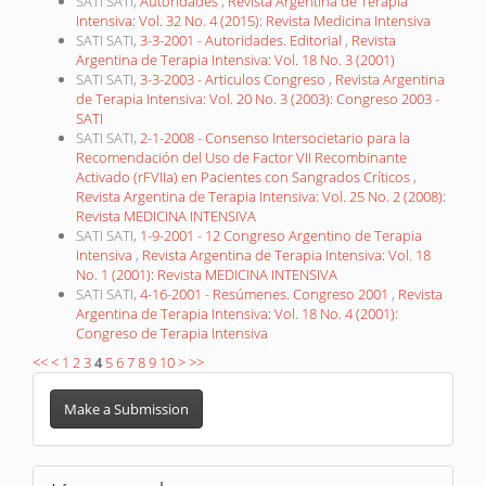
SATI SATI,
Autoridades
,
Revista Argentina de Terapia
Intensiva: Vol. 32 No. 4 (2015): Revista Medicina Intensiva
SATI SATI,
3-3-2001 - Autoridades. Editorial
,
Revista
Argentina de Terapia Intensiva: Vol. 18 No. 3 (2001)
SATI SATI,
3-3-2003 - Articulos Congreso
,
Revista Argentina
de Terapia Intensiva: Vol. 20 No. 3 (2003): Congreso 2003 -
SATI
SATI SATI,
2-1-2008 - Consenso Intersocietario para la
Recomendación del Uso de Factor VII Recombinante
Activado (rFVIIa) en Pacientes con Sangrados Críticos
,
Revista Argentina de Terapia Intensiva: Vol. 25 No. 2 (2008):
Revista MEDICINA INTENSIVA
SATI SATI,
1-9-2001 - 12 Congreso Argentino de Terapia
Intensiva
,
Revista Argentina de Terapia Intensiva: Vol. 18
No. 1 (2001): Revista MEDICINA INTENSIVA
SATI SATI,
4-16-2001 - Resúmenes. Congreso 2001
,
Revista
Argentina de Terapia Intensiva: Vol. 18 No. 4 (2001):
Congreso de Terapia Intensiva
<<
<
1
2
3
4
5
6
7
8
9
10
>
>>
Make
a
Make a Submission
Submission