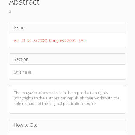
Abstract
Content
2
Article
Issue
Details
Vol. 21 No. 3 (2004): Congreso 2004 - SATI
Section
Originales
The magazine does not retain the reproduction rights
(copyright) so the authors can republish their works with the
sole mention of the original publication source.
How to Cite