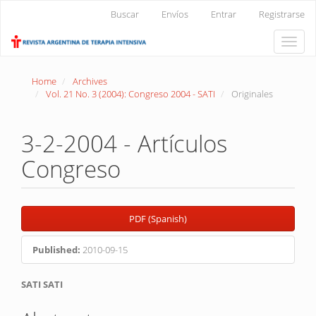
Main
Buscar
Envíos
Entrar
Registrarse
Navigation
Main
Toggle
Content
naviga
Sidebar
Home
Archives
Vol. 21 No. 3 (2004): Congreso 2004 - SATI
Originales
3-2-2004 - Artículos
Congreso
Article
PDF (Spanish)
Sidebar
Published:
2010-09-15
Main
SATI SATI
Article