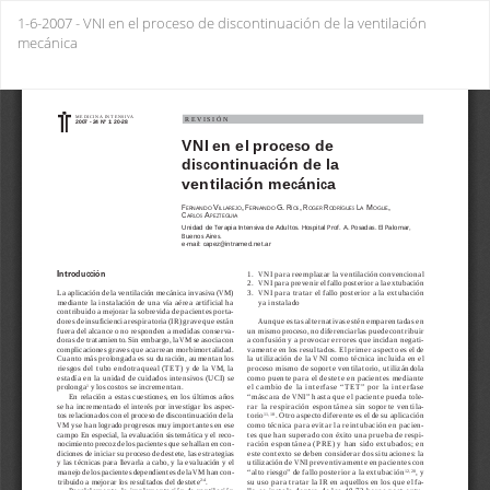
Return
1-6-2007 - VNI en el proceso de discontinuación de la ventilación
to
mecánica
Issue
Details
Do
Do
PD