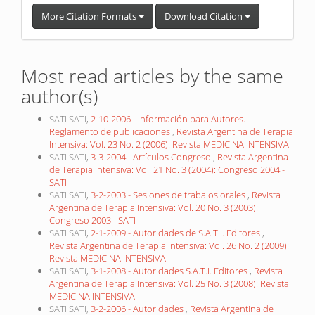
More Citation Formats
Download Citation
Most read articles by the same
author(s)
SATI SATI,
2-10-2006 - Información para Autores.
Reglamento de publicaciones
,
Revista Argentina de Terapia
Intensiva: Vol. 23 No. 2 (2006): Revista MEDICINA INTENSIVA
SATI SATI,
3-3-2004 - Artículos Congreso
,
Revista Argentina
de Terapia Intensiva: Vol. 21 No. 3 (2004): Congreso 2004 -
SATI
SATI SATI,
3-2-2003 - Sesiones de trabajos orales
,
Revista
Argentina de Terapia Intensiva: Vol. 20 No. 3 (2003):
Congreso 2003 - SATI
SATI SATI,
2-1-2009 - Autoridades de S.A.T.I. Editores
,
Revista Argentina de Terapia Intensiva: Vol. 26 No. 2 (2009):
Revista MEDICINA INTENSIVA
SATI SATI,
3-1-2008 - Autoridades S.A.T.I. Editores
,
Revista
Argentina de Terapia Intensiva: Vol. 25 No. 3 (2008): Revista
MEDICINA INTENSIVA
SATI SATI,
3-2-2006 - Autoridades
,
Revista Argentina de