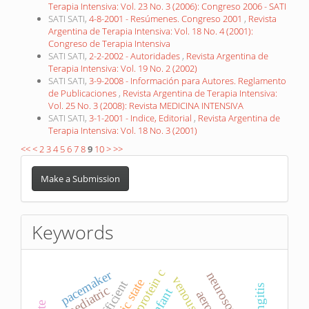
Terapia Intensiva: Vol. 23 No. 3 (2006): Congreso 2006 - SATI
SATI SATI,
4-8-2001 - Resúmenes. Congreso 2001
,
Revista
Argentina de Terapia Intensiva: Vol. 18 No. 4 (2001):
Congreso de Terapia Intensiva
SATI SATI,
2-2-2002 - Autoridades
,
Revista Argentina de
Terapia Intensiva: Vol. 19 No. 2 (2002)
SATI SATI,
3-9-2008 - Información para Autores. Reglamento
de Publicaciones
,
Revista Argentina de Terapia Intensiva:
Vol. 25 No. 3 (2008): Revista MEDICINA INTENSIVA
SATI SATI,
3-1-2001 - Indice, Editorial
,
Revista Argentina de
Terapia Intensiva: Vol. 18 No. 3 (2001)
<<
<
2
3
4
5
6
7
8
9
10
>
>>
Make
a
Make a Submission
Submission
Keywords
protein c
pacemaker
neurosonology
pediatric
infant