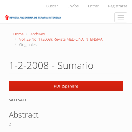
Main
Buscar
Envíos
Entrar
Registrarse
Navigation
Main
Toggle
Content
naviga
Sidebar
Home
Archives
Vol. 25 No. 1 (2008): Revista MEDICINA INTENSIVA
Originales
1-2-2008 - Sumario
Article
PDF (Spanish)
Sidebar
Main
SATI SATI
Article
Abstract
Content
2