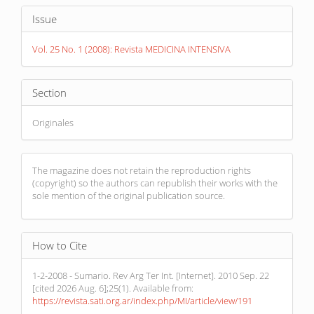
Article
Issue
Details
Vol. 25 No. 1 (2008): Revista MEDICINA INTENSIVA
Section
Originales
The magazine does not retain the reproduction rights
(copyright) so the authors can republish their works with the
sole mention of the original publication source.
How to Cite
1-2-2008 - Sumario. Rev Arg Ter Int. [Internet]. 2010 Sep. 22
[cited 2026 Aug. 6];25(1). Available from:
https://revista.sati.org.ar/index.php/MI/article/view/191