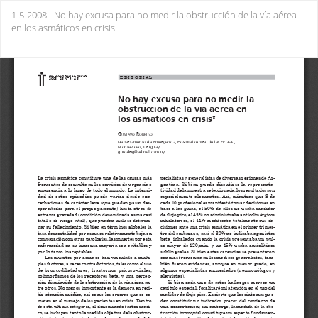
Return
1-5-2008 - No hay excusa para no medir la obstrucción de la vía aérea
to
en los asmáticos en crisis
Issue
Details
Do
Do
PD