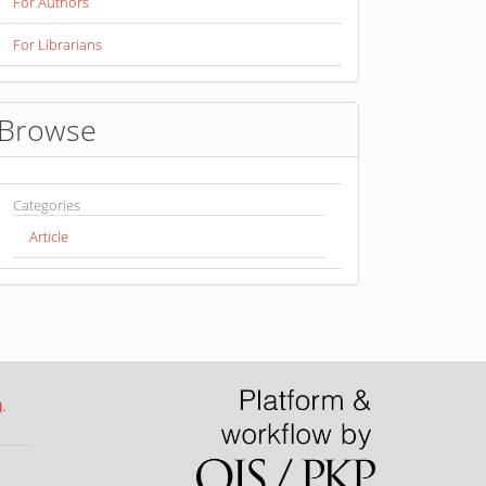
For Authors
For Librarians
Browse
Categories
Article
)
.