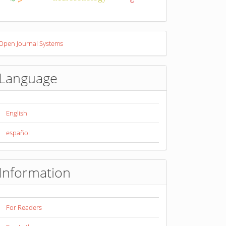
eveloped
Open Journal Systems
y
Language
English
español
Information
For Readers