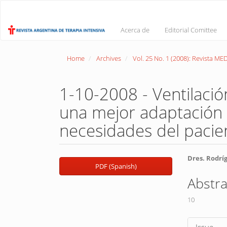
Main
Navigation
Main
Acerca de
Editorial Comittee
Content
Sidebar
Home
Archives
Vol. 25 No. 1 (2008): Revista M
1-10-2008 - Ventilació
una mejor adaptación d
necesidades del pacie
Article
Main
Dres. Rodrí
PDF (Spanish)
Sidebar
Article
Abstra
Conte
10
Article