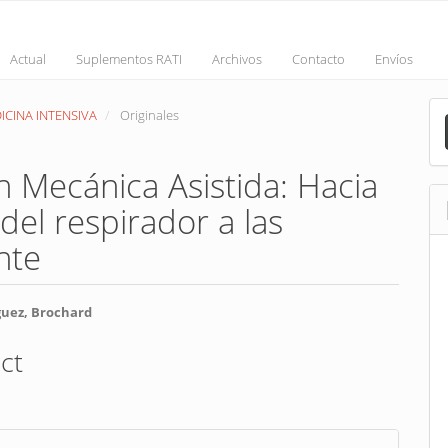
Actual
Suplementos RATI
Archivos
Contacto
Envíos
M
EDICINA INTENSIVA
Originales
a
S
n Mecánica Asistida: Hacia
el respirador a las
nte
guez, Brochard
ct
nt