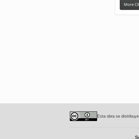
More Ci
Esta obra se distribuye
S