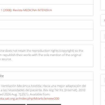
s
. 1 (2008): Revista MEDICINA INTENSIVA
D
B
ne does not retain the reproduction rights (copyright) so the
n republish their works with the sole mention of the original
n source.
ite
- Ventilación Mecánica Asistida: Hacia una mejor adaptación del
a las necesidades del paciente. Rev Arg Ter Int. [Internet]. 2010
ted 2026 Aug. 7];25(1). Available from:
ista.sati.org.ar/index.php/MI/article/view/200