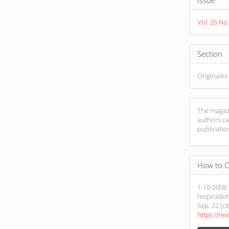
Issue
Detail
Vol. 25 No
Section
Originales
The magazi
authors ca
publicatio
How to C
1-10-2008 
respirador 
Sep. 22 [ci
https://rev