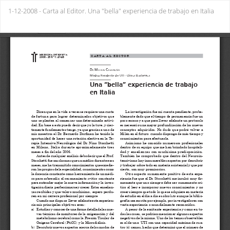
Return
1-12-2008 - Carta al Editor. Una "bella" experiencia de trabajo en Italia
to
Issue
Do
Do
Details
PD