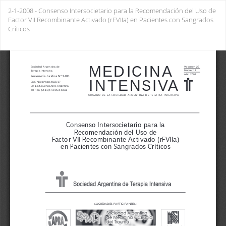
Return
2-1-2008 - Consenso Intersocietario para la Recomendación del Uso de
to
Factor VII Recombinante Activado (rFVIIa) en Pacientes con Sangrados
Issue
Críticos
Details
Do
Do
PD