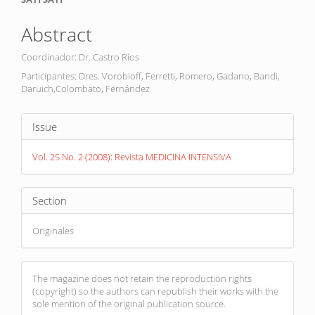
Main
Article
Abstract
Content
Coordinador: Dr. Castro Ríos
Participantes: Dres. Vorobioff, Ferretti, Romero, Gadano, Bandi,
Daruich,Colombato, Fernández
Article
Issue
Details
Vol. 25 No. 2 (2008): Revista MEDICINA INTENSIVA
Section
Originales
The magazine does not retain the reproduction rights
(copyright) so the authors can republish their works with the
sole mention of the original publication source.