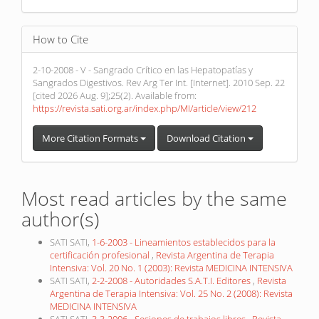
How to Cite
2-10-2008 - V - Sangrado Crítico en las Hepatopatías y
Sangrados Digestivos. Rev Arg Ter Int. [Internet]. 2010 Sep. 22
[cited 2026 Aug. 9];25(2). Available from:
https://revista.sati.org.ar/index.php/MI/article/view/212
More Citation Formats
Download Citation
Most read articles by the same
author(s)
SATI SATI,
1-6-2003 - Lineamientos establecidos para la
certificación profesional
,
Revista Argentina de Terapia
Intensiva: Vol. 20 No. 1 (2003): Revista MEDICINA INTENSIVA
SATI SATI,
2-2-2008 - Autoridades S.A.T.I. Editores
,
Revista
Argentina de Terapia Intensiva: Vol. 25 No. 2 (2008): Revista
MEDICINA INTENSIVA
SATI SATI,
3-3-2006 - Sesiones de trabajos libres
,
Revista