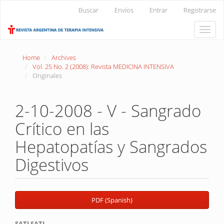
Main
Buscar
Envíos
Entrar
Registrarse
Navigation
Main
Toggle
Content
naviga
Sidebar
Home
Archives
Vol. 25 No. 2 (2008): Revista MEDICINA INTENSIVA
Originales
2-10-2008 - V - Sangrado
Crítico en las
Hepatopatías y Sangrados
Digestivos
Article
PDF (Spanish)
Sidebar
SATI SATI