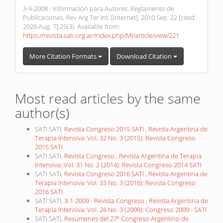
3-9-2008 - Información para Autores. Reglamento de
Publicaciones. Rev Arg Ter Int. [Internet]. 2010 Sep. 22 [cited
2026 Aug. 7];25(3). Available from:
https://revista.sati.org.ar/index.php/MI/article/view/221
More Citation Formats
Download Citation
Most read articles by the same
author(s)
SATI SATI,
Revista Congreso 2015 SATI
,
Revista Argentina de
Terapia Intensiva: Vol. 32 No. 3 (2015): Revista Congreso
2015 SATI
SATI SATI,
Revista Congreso
,
Revista Argentina de Terapia
Intensiva: Vol. 31 No. 2 (2014): Revista Congreso 2014 SATI
SATI SATI,
Revista Congreso 2016 SATI
,
Revista Argentina de
Terapia Intensiva: Vol. 33 No. 3 (2016): Revista Congreso
2016 SATI
SATI SATI,
3-1-2009 - Revista Congreso
,
Revista Argentina de
Terapia Intensiva: Vol. 26 No. 3 (2009): Congreso 2009 - SATI
SATI SATI,
Resumenes del 27º Congreso Argentino de