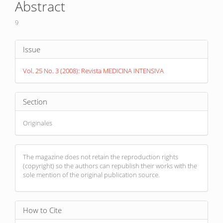
Abstract
Content
9
Article
Issue
Details
Vol. 25 No. 3 (2008): Revista MEDICINA INTENSIVA
Section
Originales
The magazine does not retain the reproduction rights
(copyright) so the authors can republish their works with the
sole mention of the original publication source.
How to Cite