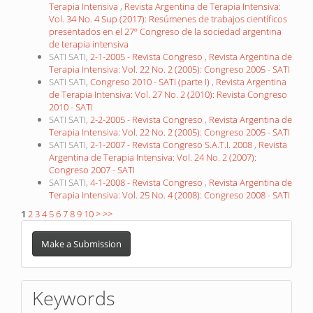
Terapia Intensiva
,
Revista Argentina de Terapia Intensiva:
Vol. 34 No. 4 Sup (2017): Resúmenes de trabajos científicos
presentados en el 27º Congreso de la sociedad argentina
de terapia intensiva
SATI SATI,
2-1-2005 - Revista Congreso
,
Revista Argentina de
Terapia Intensiva: Vol. 22 No. 2 (2005): Congreso 2005 - SATI
SATI SATI,
Congreso 2010 - SATI (parte I)
,
Revista Argentina
de Terapia Intensiva: Vol. 27 No. 2 (2010): Revista Congreso
2010 - SATI
SATI SATI,
2-2-2005 - Revista Congreso
,
Revista Argentina de
Terapia Intensiva: Vol. 22 No. 2 (2005): Congreso 2005 - SATI
SATI SATI,
2-1-2007 - Revista Congreso S.A.T.I. 2008
,
Revista
Argentina de Terapia Intensiva: Vol. 24 No. 2 (2007):
Congreso 2007 - SATI
SATI SATI,
4-1-2008 - Revista Congreso
,
Revista Argentina de
Terapia Intensiva: Vol. 25 No. 4 (2008): Congreso 2008 - SATI
1
2
3
4
5
6
7
8
9
10
>
>>
Make
a
Make a Submission
Submission
Keywords