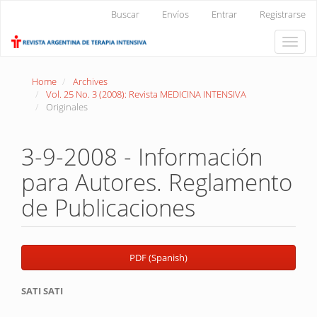
Main
Buscar
Envíos
Entrar
Registrarse
Navigation
Main
Toggle
Content
naviga
Sidebar
Home
Archives
Vol. 25 No. 3 (2008): Revista MEDICINA INTENSIVA
Originales
3-9-2008 - Información
para Autores. Reglamento
de Publicaciones
Article
PDF (Spanish)
Sidebar
Main
SATI SATI
Article