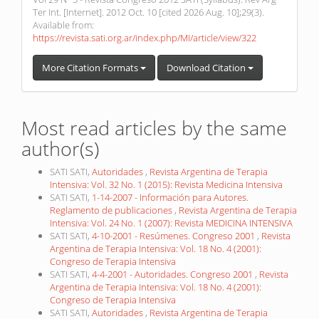
Ter Int. [Internet]. 2012 Oct. 10 [cited 2026 Aug. 10];29(3).
Available from:
https://revista.sati.org.ar/index.php/MI/article/view/322
More Citation Formats
Download Citation
Most read articles by the same
author(s)
SATI SATI,
Autoridades
,
Revista Argentina de Terapia
Intensiva: Vol. 32 No. 1 (2015): Revista Medicina Intensiva
SATI SATI,
1-14-2007 - Información para Autores.
Reglamento de publicaciones
,
Revista Argentina de Terapia
Intensiva: Vol. 24 No. 1 (2007): Revista MEDICINA INTENSIVA
SATI SATI,
4-10-2001 - Resúmenes. Congreso 2001
,
Revista
Argentina de Terapia Intensiva: Vol. 18 No. 4 (2001):
Congreso de Terapia Intensiva
SATI SATI,
4-4-2001 - Autoridades. Congreso 2001
,
Revista
Argentina de Terapia Intensiva: Vol. 18 No. 4 (2001):
Congreso de Terapia Intensiva
SATI SATI,
Autoridades
,
Revista Argentina de Terapia