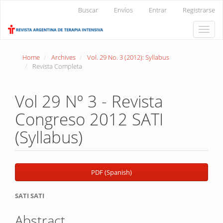
Main
Buscar
Envíos
Entrar
Registrarse
Navigation
Main
Toggle
Content
naviga
Sidebar
Home
Archives
Vol. 29 No. 3 (2012): Syllabus
Revista Completa
Vol 29 Nº 3 - Revista
Congreso 2012 SATI
(Syllabus)
Article
PDF (Spanish)
Sidebar
Main
SATI SATI
Article
Abstract