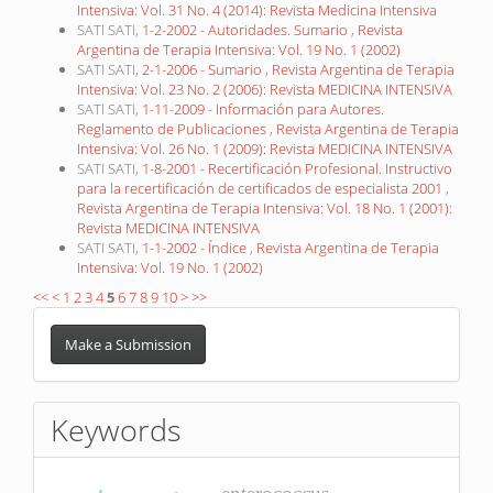
Intensiva: Vol. 31 No. 4 (2014): Revista Medicina Intensiva
SATI SATI,
1-2-2002 - Autoridades. Sumario
,
Revista
Argentina de Terapia Intensiva: Vol. 19 No. 1 (2002)
SATI SATI,
2-1-2006 - Sumario
,
Revista Argentina de Terapia
Intensiva: Vol. 23 No. 2 (2006): Revista MEDICINA INTENSIVA
SATI SATI,
1-11-2009 - Información para Autores.
Reglamento de Publicaciones
,
Revista Argentina de Terapia
Intensiva: Vol. 26 No. 1 (2009): Revista MEDICINA INTENSIVA
SATI SATI,
1-8-2001 - Recertificación Profesional. Instructivo
para la recertificación de certificados de especialista 2001
,
Revista Argentina de Terapia Intensiva: Vol. 18 No. 1 (2001):
Revista MEDICINA INTENSIVA
SATI SATI,
1-1-2002 - Índice
,
Revista Argentina de Terapia
Intensiva: Vol. 19 No. 1 (2002)
<<
<
1
2
3
4
5
6
7
8
9
10
>
>>
Make
a
Make a Submission
Submission
Keywords