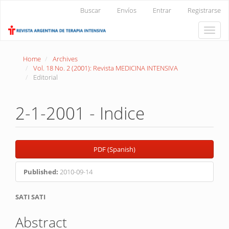
Main
Buscar
Envíos
Entrar
Registrarse
Navigation
Main
Toggle
Content
naviga
Sidebar
Home
Archives
Vol. 18 No. 2 (2001): Revista MEDICINA INTENSIVA
Editorial
2-1-2001 - Indice
Article
PDF (Spanish)
Sidebar
Published:
2010-09-14
Main
SATI SATI
Article
Abstract
Content