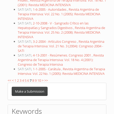
Filiales
,
Revista Argentina de Terapia Intensiva: Vol. 18 No. 1
(2001): Revista MEDICINA INTENSIVA
SATI SATI,
1-6-2005 - Autoridades
,
Revista Argentina de
Terapia Intensiva: Vol. 22 No. 1 (2005): Revista MEDICINA
INTENSIVA
SATI SATI,
2-10-2008 - V - Sangrado Crítico en las
Hepatopatías y Sangrados Digestivos
,
Revista Argentina de
Terapia Intensiva: Vol. 25 No. 2 (2008): Revista MEDICINA
INTENSIVA
SATI SATI,
3-2-2004 - Artículos Congreso
,
Revista Argentina
de Terapia Intensiva: Vol. 21 No. 3 (2004): Congreso 2004 -
SATI
SATI SATI,
4-13-2001 - Resúmenes. Congreso 2001
,
Revista
Argentina de Terapia Intensiva: Vol. 18 No. 4 (2001):
Congreso de Terapia Intensiva
SATI SATI,
1-1-2005 - Carátula
,
Revista Argentina de Terapia
Intensiva: Vol. 22 No. 1 (2005): Revista MEDICINA INTENSIVA
<<
<
1
2
3
4
5
6
7
8
9
10
>
>>
Make
a
Make a Submission
Submission
Keywords