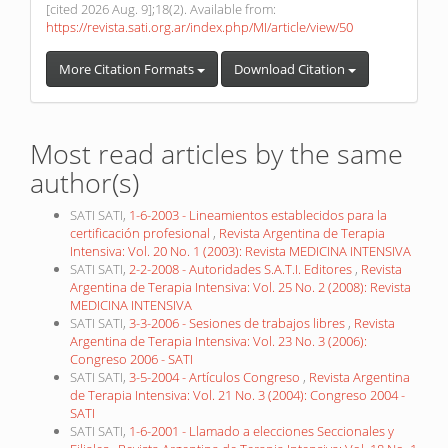
[cited 2026 Aug. 9];18(2). Available from:
https://revista.sati.org.ar/index.php/MI/article/view/50
More Citation Formats
Download Citation
Most read articles by the same
author(s)
SATI SATI,
1-6-2003 - Lineamientos establecidos para la
certificación profesional
,
Revista Argentina de Terapia
Intensiva: Vol. 20 No. 1 (2003): Revista MEDICINA INTENSIVA
SATI SATI,
2-2-2008 - Autoridades S.A.T.I. Editores
,
Revista
Argentina de Terapia Intensiva: Vol. 25 No. 2 (2008): Revista
MEDICINA INTENSIVA
SATI SATI,
3-3-2006 - Sesiones de trabajos libres
,
Revista
Argentina de Terapia Intensiva: Vol. 23 No. 3 (2006):
Congreso 2006 - SATI
SATI SATI,
3-5-2004 - Artículos Congreso
,
Revista Argentina
de Terapia Intensiva: Vol. 21 No. 3 (2004): Congreso 2004 -
SATI
SATI SATI,
1-6-2001 - Llamado a elecciones Seccionales y