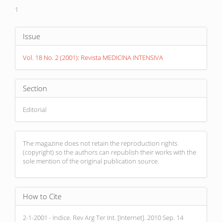
1
Article
Issue
Details
Vol. 18 No. 2 (2001): Revista MEDICINA INTENSIVA
Section
Editorial
The magazine does not retain the reproduction rights
(copyright) so the authors can republish their works with the
sole mention of the original publication source.
How to Cite
2-1-2001 - Indice. Rev Arg Ter Int. [Internet]. 2010 Sep. 14