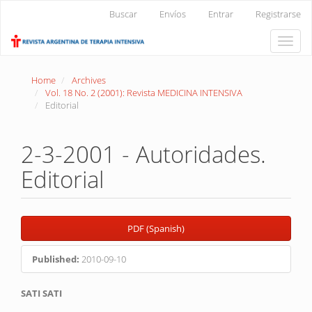
Main
Buscar
Envíos
Entrar
Registrarse
Navigation
Main
Toggle
Content
naviga
Sidebar
Home
Archives
Vol. 18 No. 2 (2001): Revista MEDICINA INTENSIVA
Editorial
2-3-2001 - Autoridades.
Editorial
Article
PDF (Spanish)
Sidebar
Published:
2010-09-10
Main
SATI SATI