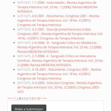
SATI SATI,
1-1-2006 - Autoridades
,
Revista Argentina de
Terapia Intensiva: Vol. 23 No. 1 (2006): Revista MEDICINA
INTENSIVA
SATI SATI,
4-9-2001 - Resúmenes. Congreso 2001
,
Revista
Argentina de Terapia Intensiva: Vol. 18 No. 4 (2001):
Congreso de Terapia Intensiva
SATI SATI,
4-2-2001 - Guia de presentaciones orales.
Congreso 2001
,
Revista Argentina de Terapia Intensiva: Vol.
18 No. 4 (2001): Congreso de Terapia Intensiva
SATI SATI,
2-8-2008 - III - Sangrado Crítico en Obstetricia
,
Revista Argentina de Terapia Intensiva: Vol. 25 No. 2 (2008):
Revista MEDICINA INTENSIVA
SATI SATI,
2-7-2008 - II - Sangrado Crítico en Hematoma
Cerebral
,
Revista Argentina de Terapia Intensiva: Vol. 25 No.
2 (2008): Revista MEDICINA INTENSIVA
SATI SATI,
4-18-2001 - Resúmenes. Congreso 2001
,
Revista
Argentina de Terapia Intensiva: Vol. 18 No. 4 (2001):
Congreso de Terapia Intensiva
SATI SATI,
3-4-2003 - Artículos Congreso
,
Revista Argentina
de Terapia Intensiva: Vol. 20 No. 3 (2003): Congreso 2003 -
SATI
<<
<
1
2
3
4
5
6
7
8
9
10
>
>>
Make
Make a Submission