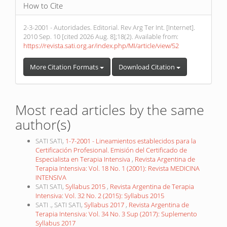
How to Cite
2-3-2001 - Autoridades. Editorial. Rev Arg Ter Int. [Internet].
2010 Sep. 10 [cited 2026 Aug. 8];18(2). Available from:
https://revista.sati.org.ar/index.php/MI/article/view/52
More Citation Formats
Download Citation
Most read articles by the same
author(s)
SATI SATI,
1-7-2001 - Lineamientos establecidos para la
Certificación Profesional. Emisión del Certificado de
Especialista en Terapia Intensiva
,
Revista Argentina de
Terapia Intensiva: Vol. 18 No. 1 (2001): Revista MEDICINA
INTENSIVA
SATI SATI,
Syllabus 2015
,
Revista Argentina de Terapia
Intensiva: Vol. 32 No. 2 (2015): Syllabus 2015
SATI ., SATI SATI,
Syllabus 2017
,
Revista Argentina de
Terapia Intensiva: Vol. 34 No. 3 Sup (2017): Suplemento
Syllabus 2017