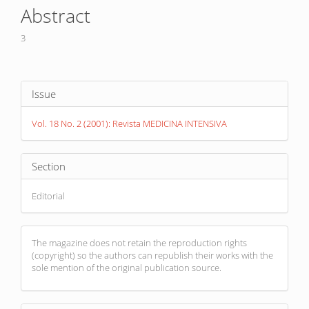
Article
Abstract
Content
3
Article
Issue
Details
Vol. 18 No. 2 (2001): Revista MEDICINA INTENSIVA
Section
Editorial
The magazine does not retain the reproduction rights
(copyright) so the authors can republish their works with the
sole mention of the original publication source.