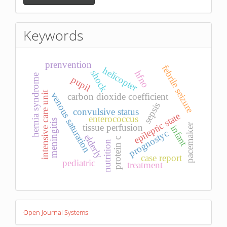
a
Submission
Keywords
prenvention
febrile seizure
helicopter
shock
hfno
hernia syndrome
pupil
intensive care unit
venous saturation
carbon dioxide coefficient
sepsis
convulsive status
epileptic state
enterococcus
meningitis
pacemaker
tissue perfusion
infant
prognostyc
elderly
protein c
nutrition
case report
pediatric
treatment
Developed
Open Journal Systems
By