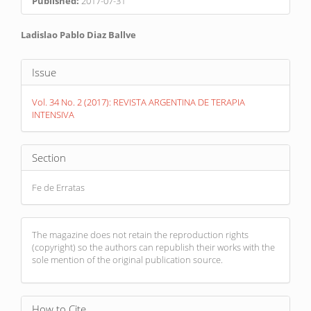
Published:
2017-07-31
Main
Ladislao Pablo Diaz Ballve
Article
Article
Content
Issue
Details
Vol. 34 No. 2 (2017): REVISTA ARGENTINA DE TERAPIA
INTENSIVA
Section
Fe de Erratas
The magazine does not retain the reproduction rights
(copyright) so the authors can republish their works with the
sole mention of the original publication source.
How to Cite