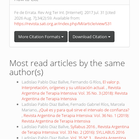
Fe de Errata. Rev Arg Ter Int. [Internet]. 2017 Jul. 31 [cited
2026 Aug. 7];34(2):59. Available from:
https://revista.sati.org.ar/index.php/MI/article/view/531
More Citation Formats
Download Citation
Most read articles by the same
author(s)
Ladislao Pablo Diaz Ballve, Fernando G Ríos,
El valor p.
Interpretación, orígenes y su utilización actual.
,
Revista
Argentina de Terapia Intensiva: Vol. 35 No. 3 (2018): Revista
Argentina de Terapia Intensiva
Ladislao Pablo Diaz Ballve, Fernado Gabriel Ríos, Marcela
Mariano,
¿Qué es y para qué sirve el intervalo de confianza?
,
Revista Argentina de Terapia Intensiva: Vol. 36 No. 1 (2019):
Revista Argentina de Terapia Intensiva
Ladislao Pablo Diaz Ballve,
Syllabus 2016
,
Revista Argentina
de Terapia Intensiva: Vol. 33 No. 2 (2016): SYLLABUS 2016
Ladislao Pablo Diaz Ballve,
Vol. 35 Nº 3.
,
Revista Argentina