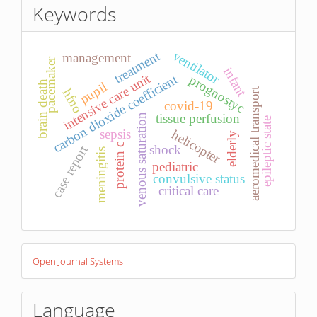
Keywords
treatment
ventilator
management
pacemaker
infant
intensive care unit
carbon dioxide coefficient
prognostyc
brain death
pupil
aeromedical transport
hfno
covid-19
tissue perfusion
venous saturation
epileptic state
sepsis
helicopter
elderly
protein c
case report
shock
meningitis
pediatric
convulsive status
critical care
Developed
Open Journal Systems
By
Language