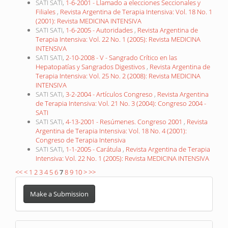
SATI SATI,
1-6-2001 - Llamado a elecciones Seccionales y
Filiales
,
Revista Argentina de Terapia Intensiva: Vol. 18 No. 1
(2001): Revista MEDICINA INTENSIVA
SATI SATI,
1-6-2005 - Autoridades
,
Revista Argentina de
Terapia Intensiva: Vol. 22 No. 1 (2005): Revista MEDICINA
INTENSIVA
SATI SATI,
2-10-2008 - V - Sangrado Crítico en las
Hepatopatías y Sangrados Digestivos
,
Revista Argentina de
Terapia Intensiva: Vol. 25 No. 2 (2008): Revista MEDICINA
INTENSIVA
SATI SATI,
3-2-2004 - Artículos Congreso
,
Revista Argentina
de Terapia Intensiva: Vol. 21 No. 3 (2004): Congreso 2004 -
SATI
SATI SATI,
4-13-2001 - Resúmenes. Congreso 2001
,
Revista
Argentina de Terapia Intensiva: Vol. 18 No. 4 (2001):
Congreso de Terapia Intensiva
SATI SATI,
1-1-2005 - Carátula
,
Revista Argentina de Terapia
Intensiva: Vol. 22 No. 1 (2005): Revista MEDICINA INTENSIVA
<<
<
1
2
3
4
5
6
7
8
9
10
>
>>
Make
a
Make a Submission
Submission