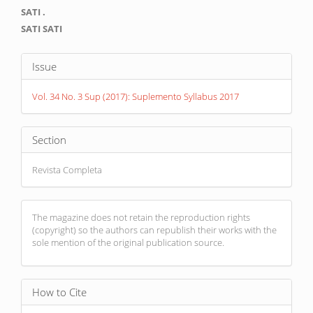
Main
SATI .
Article
SATI SATI
Content
Article
Issue
Details
Vol. 34 No. 3 Sup (2017): Suplemento Syllabus 2017
Section
Revista Completa
The magazine does not retain the reproduction rights
(copyright) so the authors can republish their works with the
sole mention of the original publication source.
How to Cite