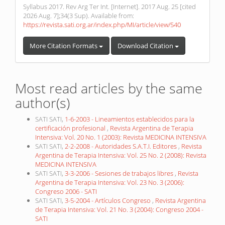
Syllabus 2017. Rev Arg Ter Int. [Internet]. 2017 Aug. 25 [cited
2026 Aug. 7];34(3 Sup). Available from:
https://revista.sati.org.ar/index.php/MI/article/view/540
More Citation Formats
Download Citation
Most read articles by the same
author(s)
SATI SATI,
1-6-2003 - Lineamientos establecidos para la
certificación profesional
,
Revista Argentina de Terapia
Intensiva: Vol. 20 No. 1 (2003): Revista MEDICINA INTENSIVA
SATI SATI,
2-2-2008 - Autoridades S.A.T.I. Editores
,
Revista
Argentina de Terapia Intensiva: Vol. 25 No. 2 (2008): Revista
MEDICINA INTENSIVA
SATI SATI,
3-3-2006 - Sesiones de trabajos libres
,
Revista
Argentina de Terapia Intensiva: Vol. 23 No. 3 (2006):
Congreso 2006 - SATI
SATI SATI,
3-5-2004 - Artículos Congreso
,
Revista Argentina
de Terapia Intensiva: Vol. 21 No. 3 (2004): Congreso 2004 -
SATI