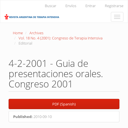
Main
Buscar
Envíos
Entrar
Registrarse
Navigation
Main
Toggle
Content
naviga
Sidebar
Home
Archives
Vol. 18 No. 4 (2001): Congreso de Terapia Intensiva
Editorial
4-2-2001 - Guia de
presentaciones orales.
Congreso 2001
Article
PDF (Spanish)
Sidebar
Published:
2010-09-10