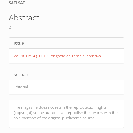
Main
SATI SATI
Article
Abstract
Content
2
Article
Issue
Details
Vol. 18 No. 4 (2001): Congreso de Terapia Intensiva
Section
Editorial
The magazine does not retain the reproduction rights
(copyright) so the authors can republish their works with the
sole mention of the original publication source.