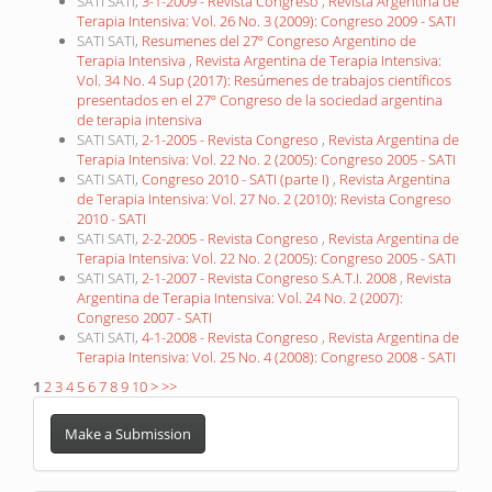
SATI SATI,
3-1-2009 - Revista Congreso
,
Revista Argentina de
Terapia Intensiva: Vol. 26 No. 3 (2009): Congreso 2009 - SATI
SATI SATI,
Resumenes del 27º Congreso Argentino de
Terapia Intensiva
,
Revista Argentina de Terapia Intensiva:
Vol. 34 No. 4 Sup (2017): Resúmenes de trabajos científicos
presentados en el 27º Congreso de la sociedad argentina
de terapia intensiva
SATI SATI,
2-1-2005 - Revista Congreso
,
Revista Argentina de
Terapia Intensiva: Vol. 22 No. 2 (2005): Congreso 2005 - SATI
SATI SATI,
Congreso 2010 - SATI (parte I)
,
Revista Argentina
de Terapia Intensiva: Vol. 27 No. 2 (2010): Revista Congreso
2010 - SATI
SATI SATI,
2-2-2005 - Revista Congreso
,
Revista Argentina de
Terapia Intensiva: Vol. 22 No. 2 (2005): Congreso 2005 - SATI
SATI SATI,
2-1-2007 - Revista Congreso S.A.T.I. 2008
,
Revista
Argentina de Terapia Intensiva: Vol. 24 No. 2 (2007):
Congreso 2007 - SATI
SATI SATI,
4-1-2008 - Revista Congreso
,
Revista Argentina de
Terapia Intensiva: Vol. 25 No. 4 (2008): Congreso 2008 - SATI
1
2
3
4
5
6
7
8
9
10
>
>>
Make
a
Make a Submission
Submission