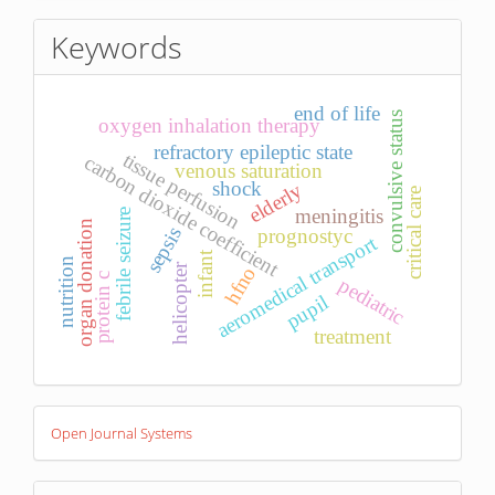
Submission
Keywords
end of life
convulsive status
oxygen inhalation therapy
refractory epileptic state
tissue perfusion
carbon dioxide coefficient
venous saturation
shock
elderly
critical care
meningitis
febrile seizure
organ donation
sepsis
prognostyc
aeromedical transport
infant
nutrition
helicopter
hfno
protein c
pediatric
pupil
treatment
Developed
Open Journal Systems
By