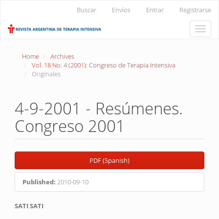
Main
Buscar
Envíos
Entrar
Registrarse
Navigation
Main
Toggle
Content
naviga
Sidebar
Home
Archives
Vol. 18 No. 4 (2001): Congreso de Terapia Intensiva
Originales
4-9-2001 - Resúmenes.
Congreso 2001
Article
PDF (Spanish)
Sidebar
Published:
2010-09-10
Main
SATI SATI