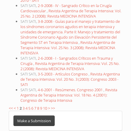
2010 - SATI
SATI SATI,
2-9-2008 - IV - Sangrado Crítico en la Cirugía
Cardiovascular
,
Revista Argentina de Terapia Intensiva: Vol.
25 No. 2 (2008): Revista MEDICINA INTENSIVA
SATI SATI,
3-8-2008 - Guías para el manejo y tratamiento de
los síndromes coronarios agudos en terapia intensiva y
unidades de emergencia. Parte II: Manejo y tratamiento del
Síndrome Coronario Agudo sin Elevación Persistente del
Segmento ST en Terapia Intensiva
,
Revista Argentina de
Terapia Intensiva: Vol. 25 No. 3 (2008): Revista MEDICINA
INTENSIVA
SATI SATI,
2-6-2008 - I - Sangrados Críticos en Trauma y
Cirugía
,
Revista Argentina de Terapia Intensiva: Vol. 25 No.
2 (2008): Revista MEDICINA INTENSIVA
SATI SATI,
3-5-2003 - Artículos Congreso
,
Revista Argentina
de Terapia Intensiva: Vol. 20 No. 3 (2003): Congreso 2003 -
SATI
SATI SATI,
4-6-2001 - Resúmenes. Congreso 2001
,
Revista
Argentina de Terapia Intensiva: Vol. 18 No. 4 (2001):
Congreso de Terapia Intensiva
<<
<
1
2
3
4
5
6
7
8
9
10
>
>>
Make
a
Make a Submission