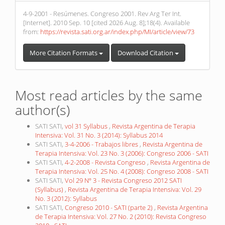
4-9-2001 - Resúmenes. Congreso 2001. Rev Arg Ter Int.
[Internet]. 2010 Sep. 10 [cited 2026 Aug. 8];18(4). Available
from:
https://revista.sati.org.ar/index.php/MI/article/view/73
More Citation Formats
Download Citation
Most read articles by the same
author(s)
SATI SATI,
vol 31 Syllabus
,
Revista Argentina de Terapia
Intensiva: Vol. 31 No. 3 (2014): Syllabus 2014
SATI SATI,
3-4-2006 - Trabajos libres
,
Revista Argentina de
Terapia Intensiva: Vol. 23 No. 3 (2006): Congreso 2006 - SATI
SATI SATI,
4-2-2008 - Revista Congreso
,
Revista Argentina de
Terapia Intensiva: Vol. 25 No. 4 (2008): Congreso 2008 - SATI
SATI SATI,
Vol 29 Nº 3 - Revista Congreso 2012 SATI
(Syllabus)
,
Revista Argentina de Terapia Intensiva: Vol. 29
No. 3 (2012): Syllabus
SATI SATI,
Congreso 2010 - SATI (parte 2)
,
Revista Argentina
de Terapia Intensiva: Vol. 27 No. 2 (2010): Revista Congreso