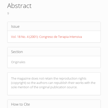
Article
Abstract
Content
9
Article
Issue
Details
Vol. 18 No. 4 (2001): Congreso de Terapia Intensiva
Section
Originales
The magazine does not retain the reproduction rights
(copyright) so the authors can republish their works with the
sole mention of the original publication source.
How to Cite