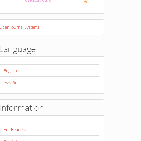
eveloped
Open Journal Systems
y
Language
English
español
Information
For Readers