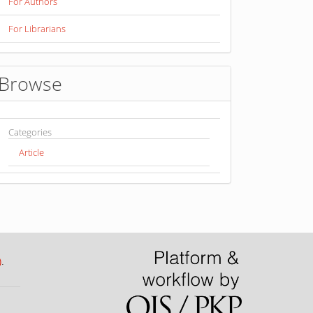
For Authors
For Librarians
Browse
Categories
Article
)
.