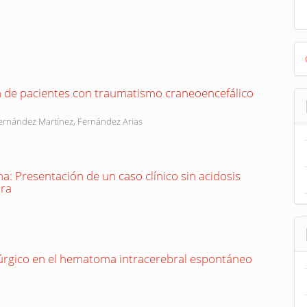
"
D
B
n de pacientes con traumatismo craneoencefálico
ernández Martínez, Fernández Arias
: Presentación de un caso clínico sin acidosis
ura
úrgico en el hematoma intracerebral espontáneo