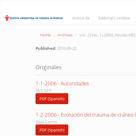
Main
Navigation
Main
Acerca de
Editorial Comittee
Content
Sidebar
Home
Archives
Vol. 23 No. 1 (2006): Revista M
Published:
2010-09-22
Originales
1-1-2006 - Autoridades
SATI SATI
PDF (Spanish)
1-2-2006 - Evolución del trauma de cráneo 
Silvia Carino
PDF (Spanish)