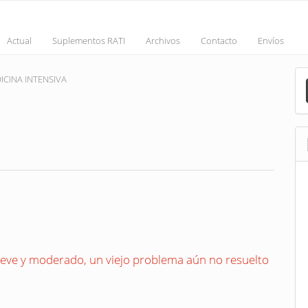
Actual
Suplementos RATI
Archivos
Contacto
Envíos
M
EDICINA INTENSIVA
a
S
leve y moderado, un viejo problema aún no resuelto