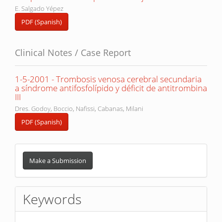
E. Salgado Yépez
PDF (Spanish)
Clinical Notes / Case Report
1-5-2001 - Trombosis venosa cerebral secundaria
a síndrome antifosfolípido y déficit de antitrombina
III
Dres. Godoy, Boccio, Nafissi, Cabanas, Milani
PDF (Spanish)
Make
a
Make a Submission
Submission
Keywords