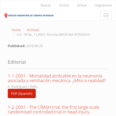
Main
Buscar
Envíos
Entrar
Registrarse
Navigation
Main
Toggle
Content
naviga
Sidebar
Home
Archives
Vol. 18 No. 1 (2001): Revista MEDICINA INTENSIVA
Published:
2010-09-20
Editorial
1-1-2001 - Mortalidad atribuible en la neumonía
asociada a ventilación mecánica. ¿Mito o realidad?
A. Rodriguez J. Rello
PDF (Spanish)
1-2-2001 - The CRASH trial: the first large-scale
randomised controlled trial in head injury