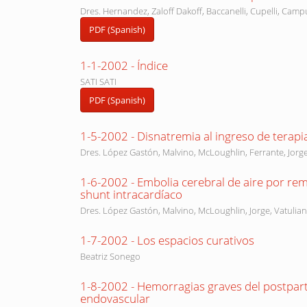
Dres. Hernandez, Zaloff Dakoff, Baccanelli, Cupelli, Cam
PDF (Spanish)
1-1-2002 - Índice
SATI SATI
PDF (Spanish)
1-5-2002 - Disnatremia al ingreso de terapi
Dres. López Gastón, Malvino, McLoughlin, Ferrante, Jorg
1-6-2002 - Embolia cerebral de aire por re
shunt intracardíaco
Dres. López Gastón, Malvino, McLoughlin, Jorge, Vatulian
1-7-2002 - Los espacios curativos
Beatriz Sonego
1-8-2002 - Hemorragias graves del postpar
endovascular