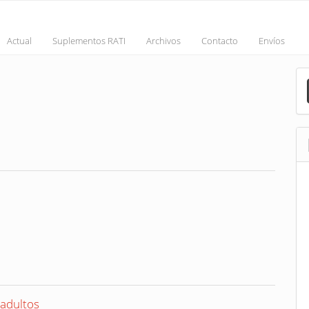
Actual
Suplementos RATI
Archivos
Contacto
Envíos
M
a
S
 adultos