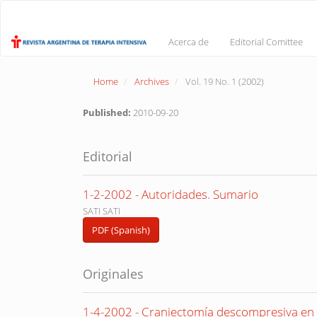
Main
Navigation
Main
Acerca de
Editorial Comittee
Content
Sidebar
Home
Archives
Vol. 19 No. 1 (2002)
Published:
2010-09-20
Editorial
1-2-2002 - Autoridades. Sumario
SATI SATI
PDF (Spanish)
Originales
1-4-2002 - Craniectomía descompresiva en