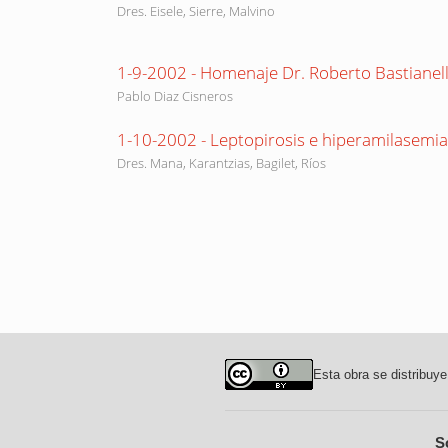
Dres. Eisele, Sierre, Malvino
1-9-2002 - Homenaje Dr. Roberto Bastianell
Pablo Diaz Cisneros
1-10-2002 - Leptopirosis e hiperamilasemia
Dres. Mana, Karantzias, Bagilet, Ríos
Esta obra se distribuye
S