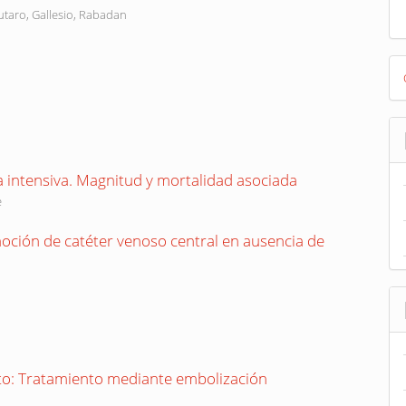
putaro, Gallesio, Rabadan
D
B
a intensiva. Magnitud y mortalidad asociada
e
moción de catéter venoso central en ausencia de
to: Tratamiento mediante embolización