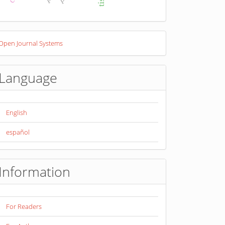
eveloped
Open Journal Systems
y
Language
English
español
Information
For Readers