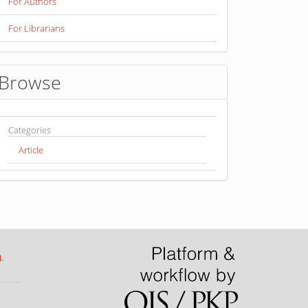
For Authors
For Librarians
Browse
Categories
Article
)
.