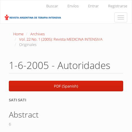
Main
Buscar
Envíos
Entrar
Registrarse
Navigation
Main
Toggle
Content
naviga
Sidebar
Home
Archives
Vol. 22 No. 1 (2005): Revista MEDICINA INTENSIVA
Originales
1-6-2005 - Autoridades
Article
PDF (Spanish)
Sidebar
Main
SATI SATI
Article
Abstract
Content
6