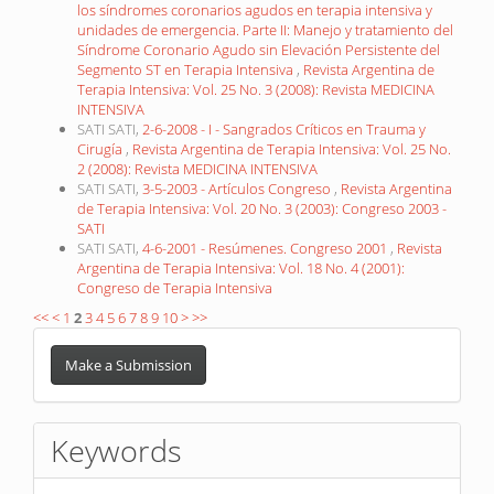
los síndromes coronarios agudos en terapia intensiva y
unidades de emergencia. Parte II: Manejo y tratamiento del
Síndrome Coronario Agudo sin Elevación Persistente del
Segmento ST en Terapia Intensiva
,
Revista Argentina de
Terapia Intensiva: Vol. 25 No. 3 (2008): Revista MEDICINA
INTENSIVA
SATI SATI,
2-6-2008 - I - Sangrados Críticos en Trauma y
Cirugía
,
Revista Argentina de Terapia Intensiva: Vol. 25 No.
2 (2008): Revista MEDICINA INTENSIVA
SATI SATI,
3-5-2003 - Artículos Congreso
,
Revista Argentina
de Terapia Intensiva: Vol. 20 No. 3 (2003): Congreso 2003 -
SATI
SATI SATI,
4-6-2001 - Resúmenes. Congreso 2001
,
Revista
Argentina de Terapia Intensiva: Vol. 18 No. 4 (2001):
Congreso de Terapia Intensiva
<<
<
1
2
3
4
5
6
7
8
9
10
>
>>
Make
a
Make a Submission
Submission
Keywords