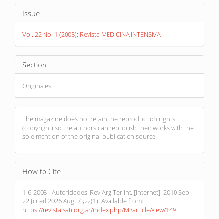
Article
Issue
Details
Vol. 22 No. 1 (2005): Revista MEDICINA INTENSIVA
Section
Originales
The magazine does not retain the reproduction rights
(copyright) so the authors can republish their works with the
sole mention of the original publication source.
How to Cite
1-6-2005 - Autoridades. Rev Arg Ter Int. [Internet]. 2010 Sep.
22 [cited 2026 Aug. 7];22(1). Available from:
https://revista.sati.org.ar/index.php/MI/article/view/149