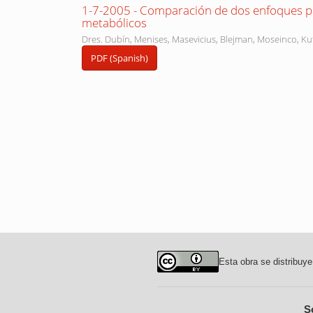
1-7-2005 - Comparación de dos enfoques par
metabólicos
Dres. Dubín, Menises, Masevicius, Blejman, Moseinco, Kut
PDF (Spanish)
Esta obra se distribuye
S