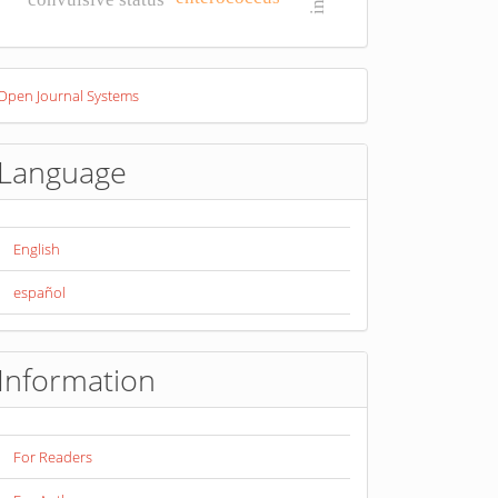
eveloped
Open Journal Systems
y
Language
English
español
Information
For Readers