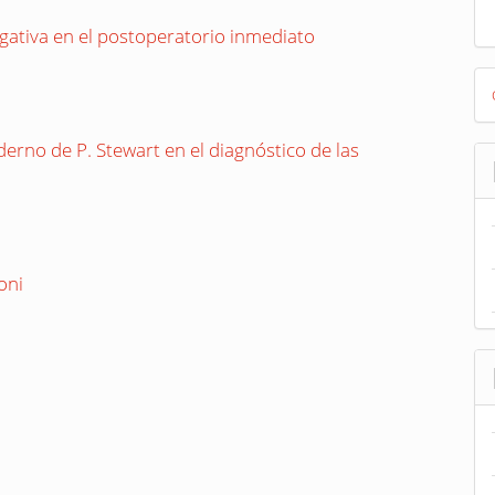
ativa en el postoperatorio inmediato
D
B
derno de P. Stewart en el diagnóstico de las
oni