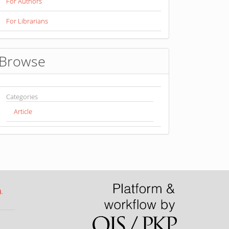
For Authors
For Librarians
Browse
Categories
Article
)
.