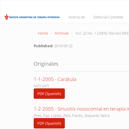
Main
Navigation
Main
Acerca de
Editorial Comittee
Content
Sidebar
Home
Archives
Vol. 22 No. 1 (2005): Revista M
Published:
2010-09-22
Originales
1-1-2005 - Carátula
SATI SATI
PDF (Spanish)
1-2-2005 - Sinusitis nosocomial en terapia i
Dres. Paz, López, Zitto, Pardo, Stepanik, Neira
PDF (Spanish)