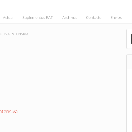
Actual
Suplementos RATI
Archivos
Contacto
Envíos
M
EDICINA INTENSIVA
a
S
ntensiva