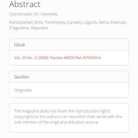
Abstract
Content
Coordinador: Dr. Ceresetto
Participantes: Dres. Tisminetzky, Canales, Legarto, Neira, Eskenazi,
D'Agostino, Alejandre
Article
Issue
Details
Vol. 25 No. 2 (2008): Revista MEDICINA INTENSIVA
Section
Originales
The magazine does not retain the reproduction rights
(copyright) so the authors can republish their works with the
sole mention of the original publication source.