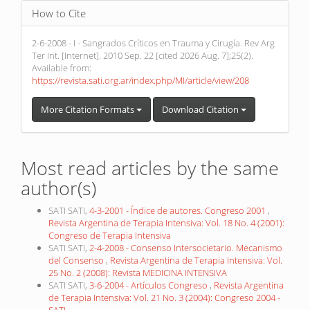
How to Cite
2-6-2008 - I - Sangrados Críticos en Trauma y Cirugía. Rev Arg
Ter Int. [Internet]. 2010 Sep. 22 [cited 2026 Aug. 7];25(2).
Available from:
https://revista.sati.org.ar/index.php/MI/article/view/208
More Citation Formats
Download Citation
Most read articles by the same
author(s)
SATI SATI,
4-3-2001 - Índice de autores. Congreso 2001
,
Revista Argentina de Terapia Intensiva: Vol. 18 No. 4 (2001):
Congreso de Terapia Intensiva
SATI SATI,
2-4-2008 - Consenso Intersocietario. Mecanismo
del Consenso
,
Revista Argentina de Terapia Intensiva: Vol.
25 No. 2 (2008): Revista MEDICINA INTENSIVA
SATI SATI,
3-6-2004 - Artículos Congreso
,
Revista Argentina
de Terapia Intensiva: Vol. 21 No. 3 (2004): Congreso 2004 -
SATI