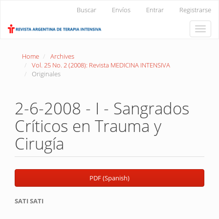
Main
Buscar
Envíos
Entrar
Registrarse
Navigation
Main
Toggle
Content
naviga
Sidebar
Home
Archives
Vol. 25 No. 2 (2008): Revista MEDICINA INTENSIVA
Originales
2-6-2008 - I - Sangrados
Críticos en Trauma y
Cirugía
Article
PDF (Spanish)
Sidebar
Main
SATI SATI
Article