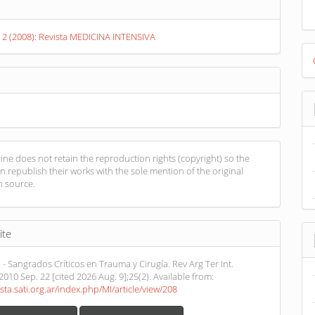
s
. 2 (2008): Revista MEDICINA INTENSIVA
D
B
ne does not retain the reproduction rights (copyright) so the
n republish their works with the sole mention of the original
n source.
ite
I - Sangrados Críticos en Trauma y Cirugía. Rev Arg Ter Int.
 2010 Sep. 22 [cited 2026 Aug. 9];25(2). Available from:
ista.sati.org.ar/index.php/MI/article/view/208