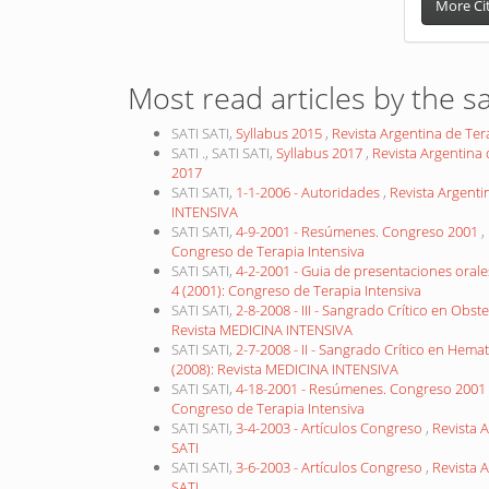
More Ci
Most read articles by the s
SATI SATI,
Syllabus 2015
,
Revista Argentina de Tera
SATI ., SATI SATI,
Syllabus 2017
,
Revista Argentina 
2017
SATI SATI,
1-1-2006 - Autoridades
,
Revista Argenti
INTENSIVA
SATI SATI,
4-9-2001 - Resúmenes. Congreso 2001
,
Congreso de Terapia Intensiva
SATI SATI,
4-2-2001 - Guia de presentaciones oral
4 (2001): Congreso de Terapia Intensiva
SATI SATI,
2-8-2008 - III - Sangrado Crítico en Obste
Revista MEDICINA INTENSIVA
SATI SATI,
2-7-2008 - II - Sangrado Crítico en Hem
(2008): Revista MEDICINA INTENSIVA
SATI SATI,
4-18-2001 - Resúmenes. Congreso 2001
Congreso de Terapia Intensiva
SATI SATI,
3-4-2003 - Artículos Congreso
,
Revista A
SATI
SATI SATI,
3-6-2003 - Artículos Congreso
,
Revista A
SATI