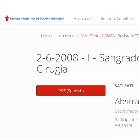
Main
Navigation
Main
Acerca de
Editorial Comittee
Content
Sidebar
Home
Archives
Vol. 25 No. 2 (2008): Revista M
2-6-2008 - I - Sangrad
Cirugía
Article
Main
SATI SATI
PDF (Spanish)
Sidebar
Article
Abstra
Conte
Coordinador:
Participantes
Alejandre