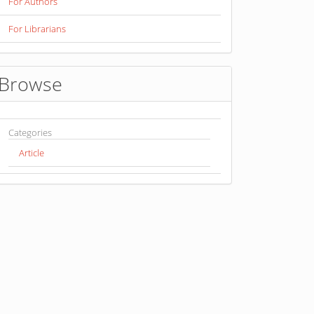
For Authors
For Librarians
Browse
Categories
Article