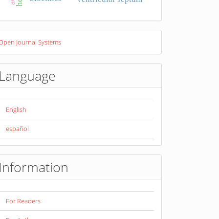
eveloped
Open Journal Systems
y
Language
English
español
Information
For Readers