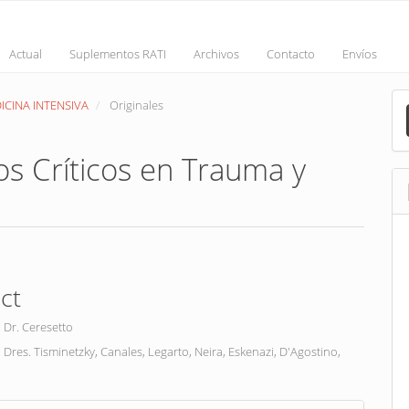
Actual
Suplementos RATI
Archivos
Contacto
Envíos
M
EDICINA INTENSIVA
Originales
a
S
os Críticos en Trauma y
ct
nt
 Dr. Ceresetto
: Dres. Tisminetzky, Canales, Legarto, Neira, Eskenazi, D'Agostino,