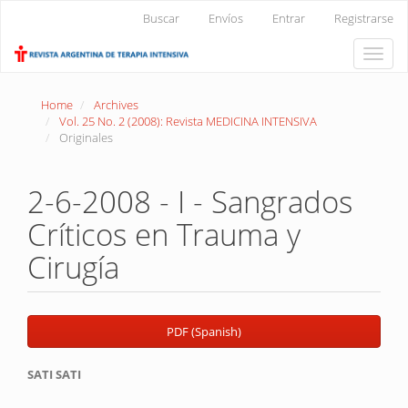
Main
Buscar
Envíos
Entrar
Registrarse
Navigation
Main
Toggle
Content
naviga
Sidebar
Home
Archives
Vol. 25 No. 2 (2008): Revista MEDICINA INTENSIVA
Originales
2-6-2008 - I - Sangrados
Críticos en Trauma y
Cirugía
Article
PDF (Spanish)
Sidebar
Main
SATI SATI
Article