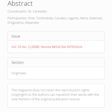
Abstract
Content
Coordinador: Dr. Ceresetto
Participantes: Dres. Tisminetzky, Canales, Legarto, Neira, Eskenazi,
D'Agostino, Alejandre
Article
Issue
Details
Vol. 25 No. 2 (2008): Revista MEDICINA INTENSIVA
Section
Originales
The magazine does not retain the reproduction rights
(copyright) so the authors can republish their works with the
sole mention of the original publication source.