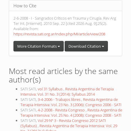
How to Cite
2-6-2008 - I - Sangrados Críticos en Trauma y Cirugía. Rev Arg
Ter Int. [Internet]. 2010 Sep. 22 [cited 2026 Aug. 9];25(2).
Available from:
https://revista.sati.org.ar/index.php/MI/article/view/208
More Citation Formats
Download Citation
Most read articles by the same
author(s)
SATI SATI,
vol 31 Syllabus
,
Revista Argentina de Terapia
Intensiva: Vol. 31 No. 3 (2014): Syllabus 2014
SATI SATI,
3-4-2006 - Trabajos libres
,
Revista Argentina de
Terapia Intensiva: Vol. 23 No. 3 (2006): Congreso 2006 - SATI
SATI SATI,
4-2-2008 - Revista Congreso
,
Revista Argentina de
Terapia Intensiva: Vol. 25 No. 4 (2008): Congreso 2008 - SATI
SATI SATI,
Vol 29 Nº 3 - Revista Congreso 2012 SATI
(Syllabus)
,
Revista Argentina de Terapia Intensiva: Vol. 29
No. 3 (2012): Syllabus