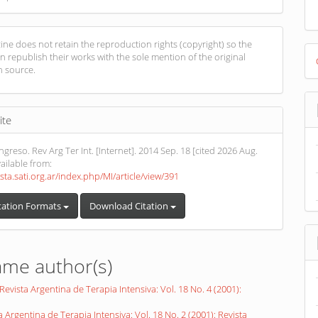
ne does not retain the reproduction rights (copyright) so the
D
n republish their works with the sole mention of the original
B
n source.
ite
greso. Rev Arg Ter Int. [Internet]. 2014 Sep. 18 [cited 2026 Aug.
vailable from:
ista.sati.org.ar/index.php/MI/article/view/391
tation Formats
Download Citation
ame author(s)
Revista Argentina de Terapia Intensiva: Vol. 18 No. 4 (2001):
a Argentina de Terapia Intensiva: Vol. 18 No. 2 (2001): Revista