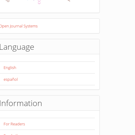
eveloped
Open Journal Systems
y
Language
English
español
Information
For Readers