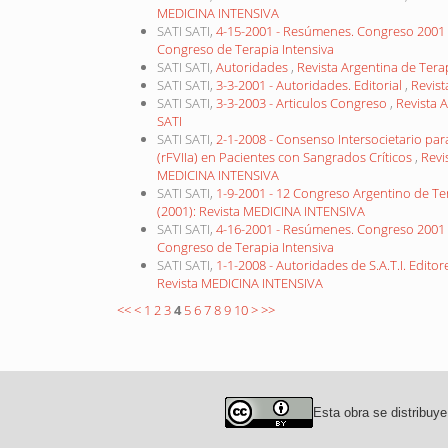
MEDICINA INTENSIVA
SATI SATI,
4-15-2001 - Resúmenes. Congreso 2001
Congreso de Terapia Intensiva
SATI SATI,
Autoridades
,
Revista Argentina de Terap
SATI SATI,
3-3-2001 - Autoridades. Editorial
,
Revist
SATI SATI,
3-3-2003 - Articulos Congreso
,
Revista A
SATI
SATI SATI,
2-1-2008 - Consenso Intersocietario pa
(rFVIIa) en Pacientes con Sangrados Críticos
,
Revi
MEDICINA INTENSIVA
SATI SATI,
1-9-2001 - 12 Congreso Argentino de Te
(2001): Revista MEDICINA INTENSIVA
SATI SATI,
4-16-2001 - Resúmenes. Congreso 2001
Congreso de Terapia Intensiva
SATI SATI,
1-1-2008 - Autoridades de S.A.T.I. Edito
Revista MEDICINA INTENSIVA
<<
<
1
2
3
4
5
6
7
8
9
10
>
>>
Esta obra se distribuye