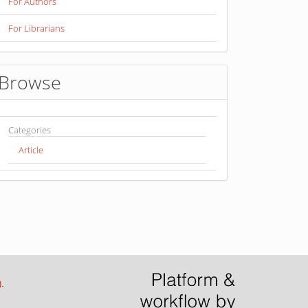
For Authors
For Librarians
Browse
Categories
Article
)
.