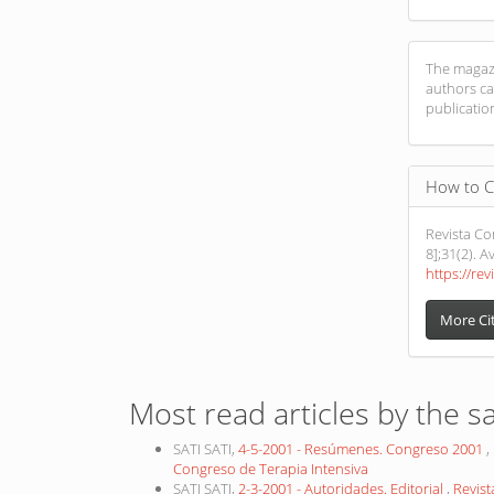
The magazi
authors ca
publicatio
How to C
Revista Con
8];31(2). A
https://rev
More Ci
Most read articles by the s
SATI SATI,
4-5-2001 - Resúmenes. Congreso 2001
,
Congreso de Terapia Intensiva
SATI SATI,
2-3-2001 - Autoridades. Editorial
,
Revist