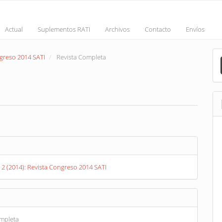
Actual
Suplementos RATI
Archivos
Contacto
Envíos
M
ngreso 2014 SATI
Revista Completa
a
S
nt
s
. 2 (2014): Revista Congreso 2014 SATI
ompleta