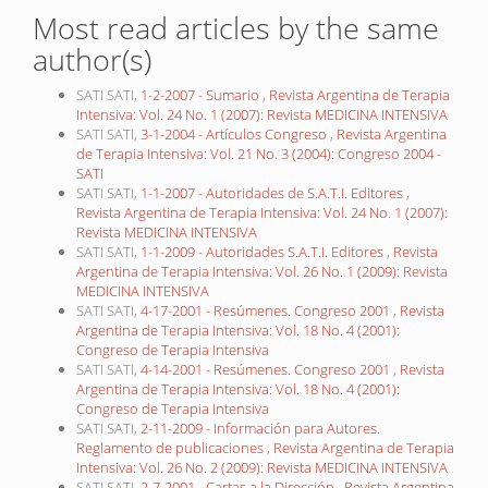
Most read articles by the same
author(s)
SATI SATI,
1-2-2007 - Sumario
,
Revista Argentina de Terapia
Intensiva: Vol. 24 No. 1 (2007): Revista MEDICINA INTENSIVA
SATI SATI,
3-1-2004 - Artículos Congreso
,
Revista Argentina
de Terapia Intensiva: Vol. 21 No. 3 (2004): Congreso 2004 -
SATI
SATI SATI,
1-1-2007 - Autoridades de S.A.T.I. Editores
,
Revista Argentina de Terapia Intensiva: Vol. 24 No. 1 (2007):
Revista MEDICINA INTENSIVA
SATI SATI,
1-1-2009 - Autoridades S.A.T.I. Editores
,
Revista
Argentina de Terapia Intensiva: Vol. 26 No. 1 (2009): Revista
MEDICINA INTENSIVA
SATI SATI,
4-17-2001 - Resúmenes. Congreso 2001
,
Revista
Argentina de Terapia Intensiva: Vol. 18 No. 4 (2001):
Congreso de Terapia Intensiva
SATI SATI,
4-14-2001 - Resúmenes. Congreso 2001
,
Revista
Argentina de Terapia Intensiva: Vol. 18 No. 4 (2001):
Congreso de Terapia Intensiva
SATI SATI,
2-11-2009 - Información para Autores.
Reglamento de publicaciones
,
Revista Argentina de Terapia
Intensiva: Vol. 26 No. 2 (2009): Revista MEDICINA INTENSIVA
SATI SATI,
2-7-2001 - Cartas a la Dirección
,
Revista Argentina