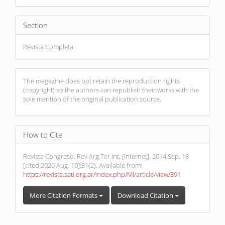
Section
Revista Completa
The magazine does not retain the reproduction rights
(copyright) so the authors can republish their works with the
sole mention of the original publication source.
How to Cite
Revista Congreso. Rev Arg Ter Int. [Internet]. 2014 Sep. 18
[cited 2026 Aug. 10];31(2). Available from:
https://revista.sati.org.ar/index.php/MI/article/view/391
More Citation Formats
Download Citation