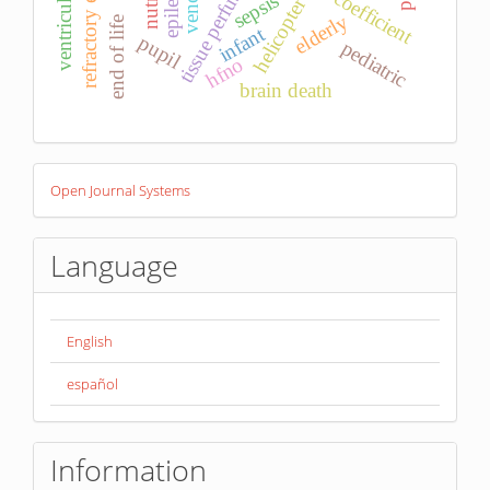
tissue perfusion
sepsis
helicopter
elderly
end of life
infant
pupil
pediatric
hfno
brain death
Developed
Open Journal Systems
By
Language
English
español
Information