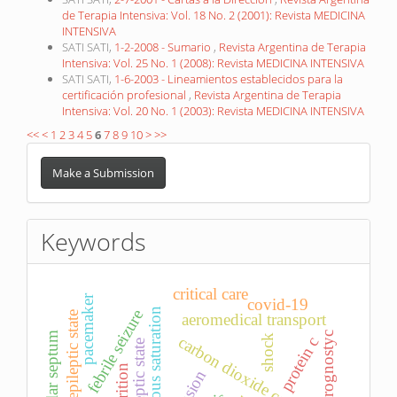
de Terapia Intensiva: Vol. 18 No. 2 (2001): Revista MEDICINA
INTENSIVA
SATI SATI,
1-2-2008 - Sumario
,
Revista Argentina de Terapia
Intensiva: Vol. 25 No. 1 (2008): Revista MEDICINA INTENSIVA
SATI SATI,
1-6-2003 - Lineamientos establecidos para la
certificación profesional
,
Revista Argentina de Terapia
Intensiva: Vol. 20 No. 1 (2003): Revista MEDICINA INTENSIVA
<<
<
1
2
3
4
5
6
7
8
9
10
>
>>
Make
a
Make a Submission
Submission
Keywords
critical care
pacemaker
covid-19
venous saturation
febrile seizure
refractory epileptic state
aeromedical transport
ventricular septum
prognostyc
carbon dioxide coefficient
shock
protein c
epileptic state
nutrition