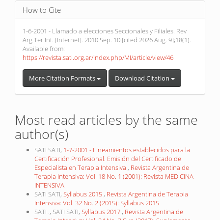
How to Cite
1-6-2001 - Llamado a elecciones Seccionales y Filiales. Rev
Arg Ter Int. [Internet]. 2010 Sep. 10 [cited 2026 Aug. 9];18(1).
Available from:
https://revista.sati.org.ar/index.php/MI/article/view/46
More Citation Formats
Download Citation
Most read articles by the same
author(s)
SATI SATI,
1-7-2001 - Lineamientos establecidos para la
Certificación Profesional. Emisión del Certificado de
Especialista en Terapia Intensiva
,
Revista Argentina de
Terapia Intensiva: Vol. 18 No. 1 (2001): Revista MEDICINA
INTENSIVA
SATI SATI,
Syllabus 2015
,
Revista Argentina de Terapia
Intensiva: Vol. 32 No. 2 (2015): Syllabus 2015
SATI ., SATI SATI,
Syllabus 2017
,
Revista Argentina de