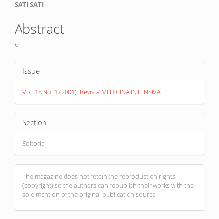
Main
SATI SATI
Article
Abstract
Content
6
Article
Issue
Details
Vol. 18 No. 1 (2001): Revista MEDICINA INTENSIVA
Section
Editorial
The magazine does not retain the reproduction rights
(copyright) so the authors can republish their works with the
sole mention of the original publication source.