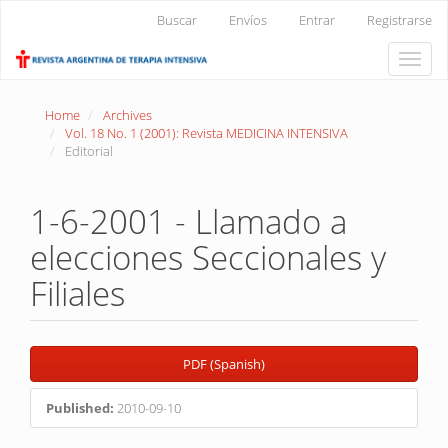
Main
Buscar
Envíos
Entrar
Registrarse
Navigation
Main
Toggle
Content
naviga
Sidebar
Home
Archives
Vol. 18 No. 1 (2001): Revista MEDICINA INTENSIVA
Editorial
1-6-2001 - Llamado a
elecciones Seccionales y
Filiales
Article
PDF (Spanish)
Sidebar
Published:
2010-09-10