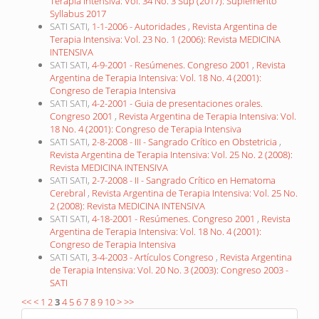
Terapia Intensiva: Vol. 34 No. 3 Sup (2017): Suplemento
Syllabus 2017
SATI SATI,
1-1-2006 - Autoridades
,
Revista Argentina de
Terapia Intensiva: Vol. 23 No. 1 (2006): Revista MEDICINA
INTENSIVA
SATI SATI,
4-9-2001 - Resúmenes. Congreso 2001
,
Revista
Argentina de Terapia Intensiva: Vol. 18 No. 4 (2001):
Congreso de Terapia Intensiva
SATI SATI,
4-2-2001 - Guia de presentaciones orales.
Congreso 2001
,
Revista Argentina de Terapia Intensiva: Vol.
18 No. 4 (2001): Congreso de Terapia Intensiva
SATI SATI,
2-8-2008 - III - Sangrado Crítico en Obstetricia
,
Revista Argentina de Terapia Intensiva: Vol. 25 No. 2 (2008):
Revista MEDICINA INTENSIVA
SATI SATI,
2-7-2008 - II - Sangrado Crítico en Hematoma
Cerebral
,
Revista Argentina de Terapia Intensiva: Vol. 25 No.
2 (2008): Revista MEDICINA INTENSIVA
SATI SATI,
4-18-2001 - Resúmenes. Congreso 2001
,
Revista
Argentina de Terapia Intensiva: Vol. 18 No. 4 (2001):
Congreso de Terapia Intensiva
SATI SATI,
3-4-2003 - Artículos Congreso
,
Revista Argentina
de Terapia Intensiva: Vol. 20 No. 3 (2003): Congreso 2003 -
SATI
<<
<
1
2
3
4
5
6
7
8
9
10
>
>>
Make