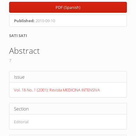
Article
PDF (Spanish)
Sidebar
Published:
2010-09-10
Main
SATI SATI
Article
Abstract
Content
7
Article
Issue
Details
Vol. 18 No. 1 (2001): Revista MEDICINA INTENSIVA
Section
Editorial