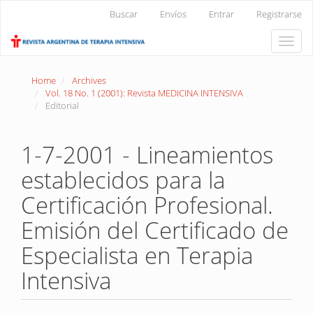
Main
Buscar
Envíos
Entrar
Registrarse
Navigation
Main
Toggle
Content
naviga
Sidebar
Home
Archives
Vol. 18 No. 1 (2001): Revista MEDICINA INTENSIVA
Editorial
1-7-2001 - Lineamientos
establecidos para la
Certificación Profesional.
Emisión del Certificado de
Especialista en Terapia
Intensiva