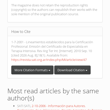
The magazine does not retain the reproduction rights
(copyright) so the authors can republish their works with the
sole mention of the original publication source.
How to Cite
1-7-2001 - Lineamientos establecidos para la Certificación
Profesional. Emisión del Certificado de Especialista en
Terapia Intensiva. Rev Arg Ter Int. [Internet]. 2010 Sep. 10
[cited 2026 Aug. 8];18(1). Available from:
https://revista.sati.org.ar/index.php/MI/article/view/47
More Citation Formats
Download Citation
Most read articles by the same
author(s)
SATI SATI,
2-10-2006 - Información para Autores.