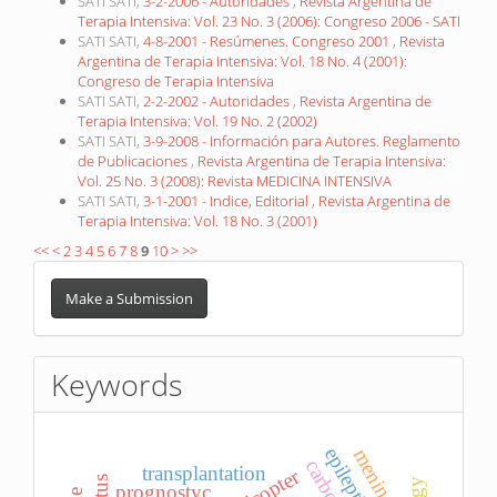
SATI SATI,
3-2-2006 - Autoridades
,
Revista Argentina de
Terapia Intensiva: Vol. 23 No. 3 (2006): Congreso 2006 - SATI
SATI SATI,
4-8-2001 - Resúmenes. Congreso 2001
,
Revista
Argentina de Terapia Intensiva: Vol. 18 No. 4 (2001):
Congreso de Terapia Intensiva
SATI SATI,
2-2-2002 - Autoridades
,
Revista Argentina de
Terapia Intensiva: Vol. 19 No. 2 (2002)
SATI SATI,
3-9-2008 - Información para Autores. Reglamento
de Publicaciones
,
Revista Argentina de Terapia Intensiva:
Vol. 25 No. 3 (2008): Revista MEDICINA INTENSIVA
SATI SATI,
3-1-2001 - Indice, Editorial
,
Revista Argentina de
Terapia Intensiva: Vol. 18 No. 3 (2001)
<<
<
2
3
4
5
6
7
8
9
10
>
>>
Make
a
Make a Submission
Submission
Keywords
meningitis
transplantation
helicopter
prognostyc