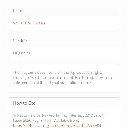
Article
Issue
Details
Vol. 19 No. 1 (2002)
Section
Originales
The magazine does not retain the reproduction rights
(copyright) so the authors can republish their works with the
sole mention of the original publication source.
How to Cite
1-1-2002 - Índice. Rev Arg Ter Int. [Internet]. 2010 Sep. 14
[cited 2026 Aug. 8];19(1). Available from:
https://revista.sati.org.ar/index.php/MI/article/view/84