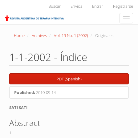
Main
Buscar
Envíos
Entrar
Registrarse
Navigation
Main
Toggle
Content
naviga
Sidebar
Home
Archives
Vol. 19 No. 1 (2002)
Originales
1-1-2002 - Índice
Article
PDF (Spanish)
Sidebar
Published:
2010-09-14
Main
SATI SATI
Article
Abstract
Content
1