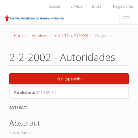
Main
Buscar
Envíos
Entrar
Registrarse
Navigation
Main
Toggle
Content
naviga
Sidebar
Home
Archives
Vol. 19 No. 2 (2002)
Originales
2-2-2002 - Autoridades
Article
PDF (Spanish)
Sidebar
Published:
2010-09-14
Main
SATI SATI
Article
Abstract
Content
Autoridades