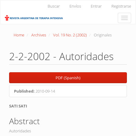
Main
Buscar
Envíos
Entrar
Registrarse
Navigation
Main
Toggle
Content
naviga
Sidebar
Home
Archives
Vol. 19 No. 2 (2002)
Originales
2-2-2002 - Autoridades
Article
PDF (Spanish)
Sidebar
Published:
2010-09-14
Main
SATI SATI
Article
Abstract
Content
Autoridades