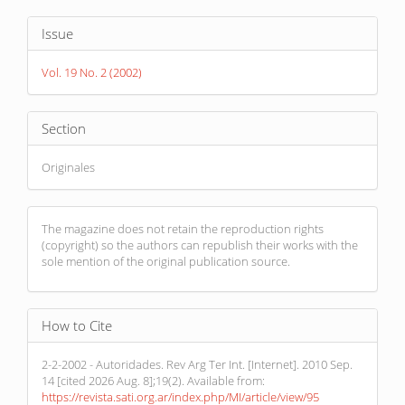
Article
Issue
Details
Vol. 19 No. 2 (2002)
Section
Originales
The magazine does not retain the reproduction rights
(copyright) so the authors can republish their works with the
sole mention of the original publication source.
How to Cite
2-2-2002 - Autoridades. Rev Arg Ter Int. [Internet]. 2010 Sep.
14 [cited 2026 Aug. 8];19(2). Available from:
https://revista.sati.org.ar/index.php/MI/article/view/95