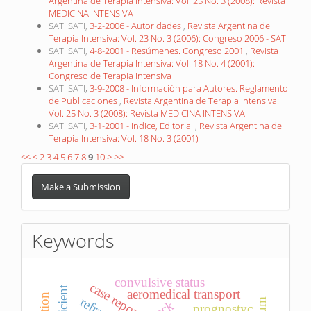
Argentina de Terapia Intensiva: Vol. 25 No. 3 (2008): Revista
MEDICINA INTENSIVA
SATI SATI,
3-2-2006 - Autoridades
,
Revista Argentina de
Terapia Intensiva: Vol. 23 No. 3 (2006): Congreso 2006 - SATI
SATI SATI,
4-8-2001 - Resúmenes. Congreso 2001
,
Revista
Argentina de Terapia Intensiva: Vol. 18 No. 4 (2001):
Congreso de Terapia Intensiva
SATI SATI,
3-9-2008 - Información para Autores. Reglamento
de Publicaciones
,
Revista Argentina de Terapia Intensiva:
Vol. 25 No. 3 (2008): Revista MEDICINA INTENSIVA
SATI SATI,
3-1-2001 - Indice, Editorial
,
Revista Argentina de
Terapia Intensiva: Vol. 18 No. 3 (2001)
<<
<
2
3
4
5
6
7
8
9
10
>
>>
Make
a
Make a Submission
Submission
Keywords
convulsive status
case report
aeromedical transport
prognostyc