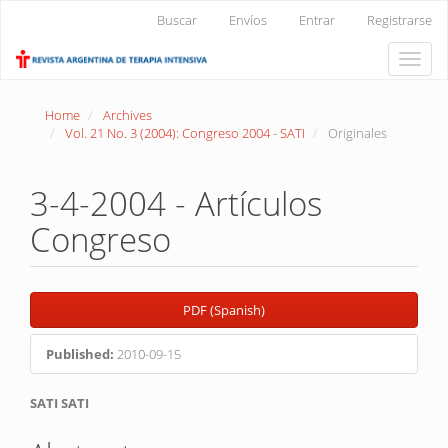
Main
Buscar
Envíos
Entrar
Registrarse
Navigation
Main
Toggle
Content
naviga
Sidebar
Home
Archives
Vol. 21 No. 3 (2004): Congreso 2004 - SATI
Originales
3-4-2004 - Artículos
Congreso
Article
PDF (Spanish)
Sidebar
Published:
2010-09-15
Main
SATI SATI
Article