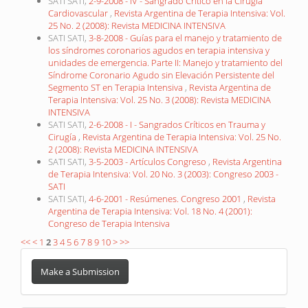
SATI SATI,
2-9-2008 - IV - Sangrado Crítico en la Cirugía
Cardiovascular
,
Revista Argentina de Terapia Intensiva: Vol.
25 No. 2 (2008): Revista MEDICINA INTENSIVA
SATI SATI,
3-8-2008 - Guías para el manejo y tratamiento de
los síndromes coronarios agudos en terapia intensiva y
unidades de emergencia. Parte II: Manejo y tratamiento del
Síndrome Coronario Agudo sin Elevación Persistente del
Segmento ST en Terapia Intensiva
,
Revista Argentina de
Terapia Intensiva: Vol. 25 No. 3 (2008): Revista MEDICINA
INTENSIVA
SATI SATI,
2-6-2008 - I - Sangrados Críticos en Trauma y
Cirugía
,
Revista Argentina de Terapia Intensiva: Vol. 25 No.
2 (2008): Revista MEDICINA INTENSIVA
SATI SATI,
3-5-2003 - Artículos Congreso
,
Revista Argentina
de Terapia Intensiva: Vol. 20 No. 3 (2003): Congreso 2003 -
SATI
SATI SATI,
4-6-2001 - Resúmenes. Congreso 2001
,
Revista
Argentina de Terapia Intensiva: Vol. 18 No. 4 (2001):
Congreso de Terapia Intensiva
<<
<
1
2
3
4
5
6
7
8
9
10
>
>>
Make
a
Make a Submission
Submission