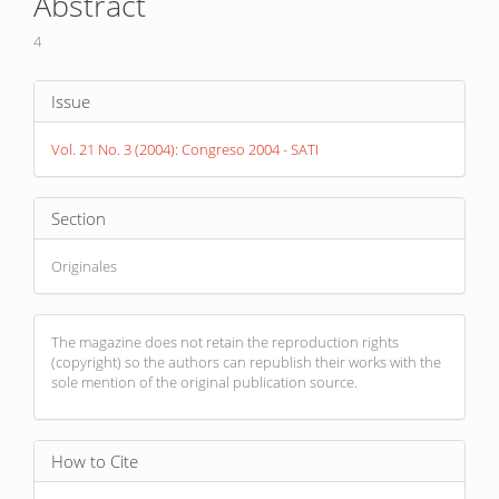
Abstract
Content
4
Article
Issue
Details
Vol. 21 No. 3 (2004): Congreso 2004 - SATI
Section
Originales
The magazine does not retain the reproduction rights
(copyright) so the authors can republish their works with the
sole mention of the original publication source.
How to Cite