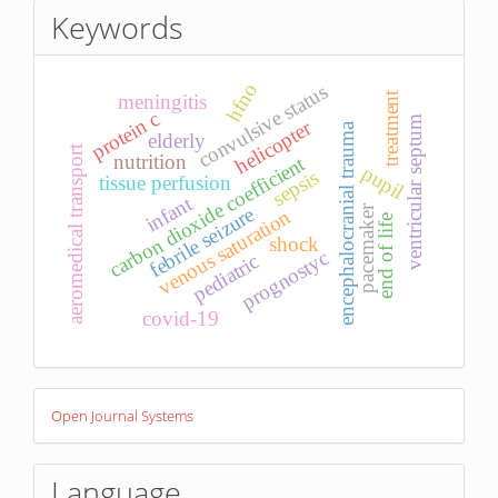
Keywords
hfno
convulsive status
treatment
meningitis
protein c
ventricular septum
helicopter
encephalocranial trauma
elderly
aeromedical transport
nutrition
carbon dioxide coefficient
pupil
sepsis
tissue perfusion
infant
pacemaker
febrile seizure
venous saturation
end of life
shock
prognostyc
pediatric
covid-19
Developed
Open Journal Systems
By
Language