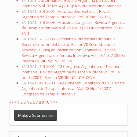
SATI SATI,
Autoridades
,
Revista Argentina de Terapia
Intensiva: Vol. 32 No. 4 (2015): Revista Medicina Intensiva
SATI SATI,
3-3-2001 - Autoridades. Editorial
,
Revista
Argentina de Terapia Intensiva: Vol. 18 No. 3 (2001)
SATI SATI,
3-3-2003 - Articulos Congreso
,
Revista Argentina
de Terapia Intensiva: Vol. 20 No. 3 (2003): Congreso 2003 -
SATI
SATI SATI,
2-1-2008 - Consenso Intersocietario para la
Recomendación del Uso de Factor VII Recombinante
Activado (rFVIIa) en Pacientes con Sangrados Críticos
,
Revista Argentina de Terapia Intensiva: Vol. 25 No. 2 (2008):
Revista MEDICINA INTENSIVA
SATI SATI,
1-9-2001 - 12 Congreso Argentino de Terapia
Intensiva
,
Revista Argentina de Terapia Intensiva: Vol. 18
No. 1 (2001): Revista MEDICINA INTENSIVA
SATI SATI,
4-16-2001 - Resúmenes. Congreso 2001
,
Revista
Argentina de Terapia Intensiva: Vol. 18 No. 4 (2001):
Congreso de Terapia Intensiva
<<
<
1
2
3
4
5
6
7
8
9
10
>
>>
Make
a
Make a Submission
Submission