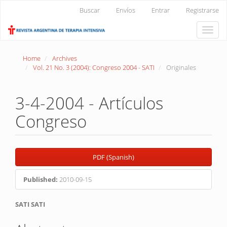
Main
Buscar
Envíos
Entrar
Registrarse
Navigation
Main
Toggle
Content
naviga
Sidebar
Home
Archives
Vol. 21 No. 3 (2004): Congreso 2004 - SATI
Originales
3-4-2004 - Artículos
Congreso
Article
PDF (Spanish)
Sidebar
Published:
2010-09-15
Main
SATI SATI
Article