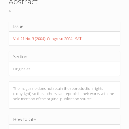
Abstract
Content
4
Article
Issue
Details
Vol. 21 No. 3 (2004): Congreso 2004 - SATI
Section
Originales
The magazine does not retain the reproduction rights
(copyright) so the authors can republish their works with the
sole mention of the original publication source.
How to Cite