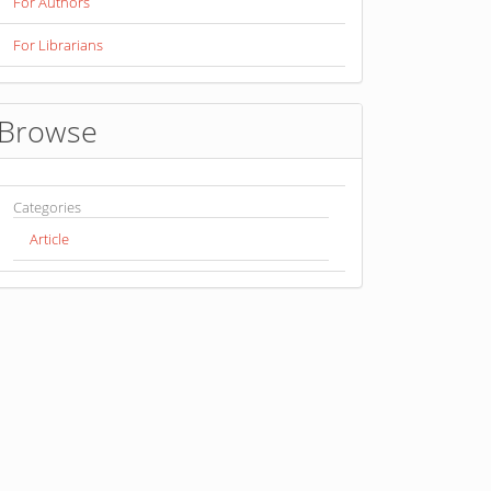
For Authors
For Librarians
Browse
Categories
Article