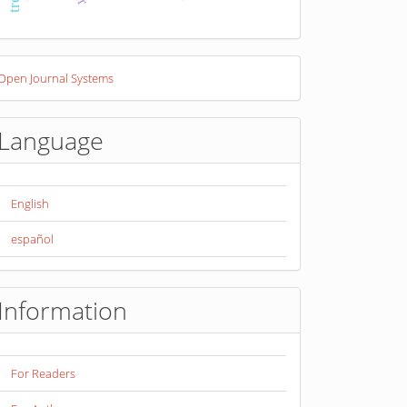
eveloped
Open Journal Systems
y
Language
English
español
Information
For Readers