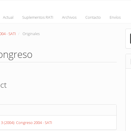
Actual
Suplementos RATI
Archivos
Contacto
Envíos
M
004 - SATI
Originales
a
S
Congreso
ct
nt
s
. 3 (2004): Congreso 2004 - SATI