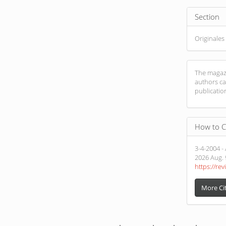
Section
Originales
The magazi
authors ca
publicatio
How to C
3-4-2004 - 
2026 Aug. 9
https://rev
More Ci