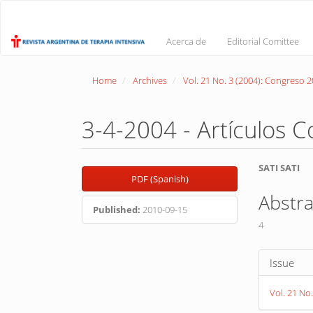
Main
Navigation
Main
Acerca de
Editorial Comittee
Content
Sidebar
Home
Archives
Vol. 21 No. 3 (2004): Congreso 2
3-4-2004 - Artículos 
Article
Main
SATI SATI
PDF (Spanish)
Sidebar
Article
Abstra
Conte
Published:
2010-09-15
4
Article
Issue
Detail
Vol. 21 No