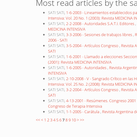
Most read articles by the s
SATI SATI,
1-6-2003 - Lineamientos establecidos par
Intensiva: Vol. 20 No. 1 (2003): Revista MEDICINA 
SATI SATI,
2-2-2008 - Autoridades S.A.T.I. Editores
,
MEDICINA INTENSIVA
SATI SATI,
3-3-2006 - Sesiones de trabajos libres
,
R
2006 - SATI
SATI SATI,
3-5-2004 - Artículos Congreso
,
Revista A
SATI
SATI SATI,
1-6-2001 - Llamado a elecciones Secciona
(2001): Revista MEDICINA INTENSIVA
SATI SATI,
1-6-2005 - Autoridades
,
Revista Argenti
INTENSIVA
SATI SATI,
2-10-2008 - V - Sangrado Crítico en las
Intensiva: Vol. 25 No. 2 (2008): Revista MEDICINA 
SATI SATI,
3-2-2004 - Artículos Congreso
,
Revista A
SATI
SATI SATI,
4-13-2001 - Resúmenes. Congreso 2001
Congreso de Terapia Intensiva
SATI SATI,
1-1-2005 - Carátula
,
Revista Argentina d
<<
<
1
2
3
4
5
6
7
8
9
10
>
>>