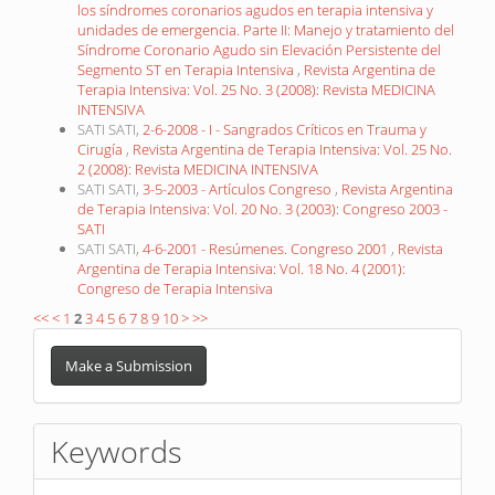
los síndromes coronarios agudos en terapia intensiva y
unidades de emergencia. Parte II: Manejo y tratamiento del
Síndrome Coronario Agudo sin Elevación Persistente del
Segmento ST en Terapia Intensiva
,
Revista Argentina de
Terapia Intensiva: Vol. 25 No. 3 (2008): Revista MEDICINA
INTENSIVA
SATI SATI,
2-6-2008 - I - Sangrados Críticos en Trauma y
Cirugía
,
Revista Argentina de Terapia Intensiva: Vol. 25 No.
2 (2008): Revista MEDICINA INTENSIVA
SATI SATI,
3-5-2003 - Artículos Congreso
,
Revista Argentina
de Terapia Intensiva: Vol. 20 No. 3 (2003): Congreso 2003 -
SATI
SATI SATI,
4-6-2001 - Resúmenes. Congreso 2001
,
Revista
Argentina de Terapia Intensiva: Vol. 18 No. 4 (2001):
Congreso de Terapia Intensiva
<<
<
1
2
3
4
5
6
7
8
9
10
>
>>
Make
a
Make a Submission
Submission
Keywords