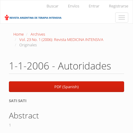
Main
Buscar
Envíos
Entrar
Registrarse
Navigation
Main
Toggle
Content
naviga
Sidebar
Home
Archives
Vol. 23 No. 1 (2006): Revista MEDICINA INTENSIVA
Originales
1-1-2006 - Autoridades
Article
PDF (Spanish)
Sidebar
Main
SATI SATI
Article
Abstract
Content
1