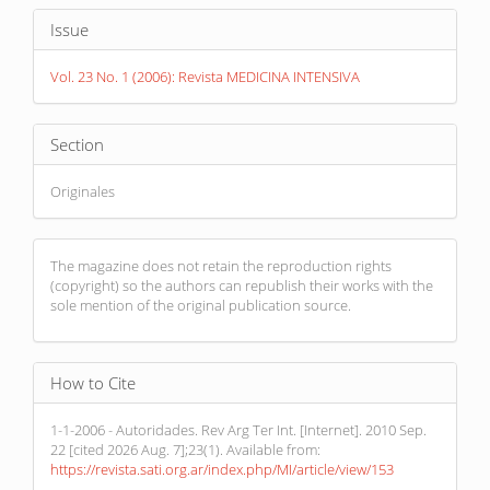
Article
Issue
Details
Vol. 23 No. 1 (2006): Revista MEDICINA INTENSIVA
Section
Originales
The magazine does not retain the reproduction rights
(copyright) so the authors can republish their works with the
sole mention of the original publication source.
How to Cite
1-1-2006 - Autoridades. Rev Arg Ter Int. [Internet]. 2010 Sep.
22 [cited 2026 Aug. 7];23(1). Available from:
https://revista.sati.org.ar/index.php/MI/article/view/153