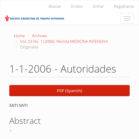
Main
Buscar
Envíos
Entrar
Registrarse
Navigation
Main
Toggle
Content
naviga
Sidebar
Home
Archives
Vol. 23 No. 1 (2006): Revista MEDICINA INTENSIVA
Originales
1-1-2006 - Autoridades
Article
PDF (Spanish)
Sidebar
Main
SATI SATI
Article
Abstract
Content
1