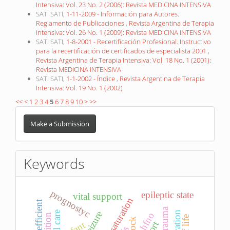
Intensiva: Vol. 23 No. 2 (2006): Revista MEDICINA INTENSIVA
SATI SATI,
1-11-2009 - Información para Autores.
Reglamento de Publicaciones
,
Revista Argentina de Terapia
Intensiva: Vol. 26 No. 1 (2009): Revista MEDICINA INTENSIVA
SATI SATI,
1-8-2001 - Recertificación Profesional. Instructivo
para la recertificación de certificados de especialista 2001
,
Revista Argentina de Terapia Intensiva: Vol. 18 No. 1 (2001):
Revista MEDICINA INTENSIVA
SATI SATI,
1-1-2002 - Índice
,
Revista Argentina de Terapia
Intensiva: Vol. 19 No. 1 (2002)
<<
<
1
2
3
4
5
6
7
8
9
10
>
>>
Make
a
Make a Submission
Submission
Keywords
prognostyc
epileptic state
vital support
venous saturation
hfno
nutrition
shock
infant