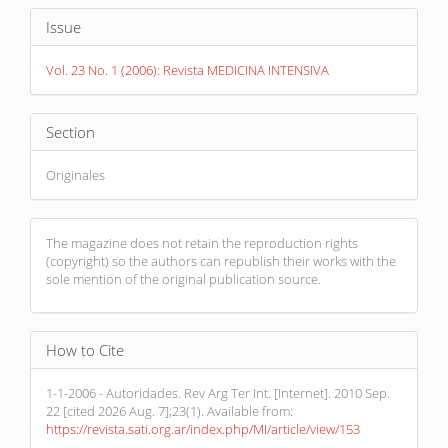
Article
Issue
Details
Vol. 23 No. 1 (2006): Revista MEDICINA INTENSIVA
Section
Originales
The magazine does not retain the reproduction rights
(copyright) so the authors can republish their works with the
sole mention of the original publication source.
How to Cite
1-1-2006 - Autoridades. Rev Arg Ter Int. [Internet]. 2010 Sep.
22 [cited 2026 Aug. 7];23(1). Available from:
https://revista.sati.org.ar/index.php/MI/article/view/153