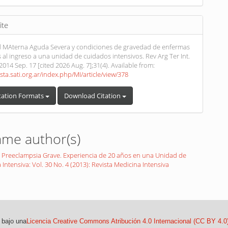
ite
d MAterna Aguda Severa y condiciones de gravedad de enfermas
s al ingreso a una unidad de cuidados intensivos. Rev Arg Ter Int.
 2014 Sep. 17 [cited 2026 Aug. 7];31(4). Available from:
ista.sati.org.ar/index.php/MI/article/view/378
tation Formats
Download Citation
ame author(s)
a Preeclampsia Grave. Experiencia de 20 años en una Unidad de
Intensiva: Vol. 30 No. 4 (2013): Revista Medicina Intensiva
 bajo una
Licencia Creative Commons Atribución 4.0 Internacional (CC BY 4.0