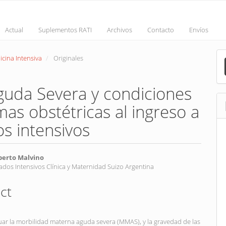
Actual
Suplementos RATI
Archivos
Contacto
Envíos
M
icina Intensiva
Originales
a
S
guda Severa y condiciones
as obstétricas al ingreso a
s intensivos
berto Malvino
ados Intensivos Clínica y Maternidad Suizo Argentina
nt
ct
uar la morbilidad materna aguda severa (MMAS), y la gravedad de las