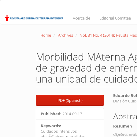
Main
Navigation
Main
Acerca de
Editorial Comittee
Content
Sidebar
Home
Archives
Vol. 31 No. 4 (2014): Revista Med
Morbilidad MAterna A
de gravedad de enferm
una unidad de cuidado
Article
Main
Eduardo Ro
PDF (Spanish)
División Cuid
Sidebar
Article
Conte
Abstra
Published:
2014-09-17
Keywords:
Resumen
Cuidados intensivos
Objetivo:
Eval
obstÃ©tricos, morbilidad