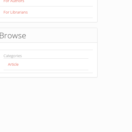
For Authors
For Librarians
Browse
Categories
Article