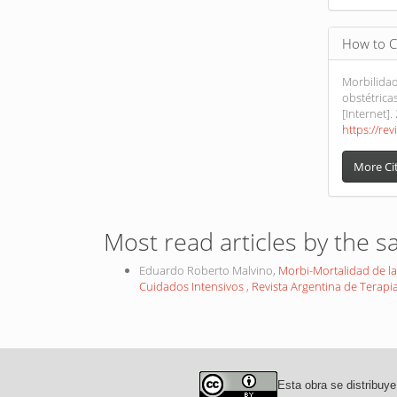
How to C
Morbilida
obstétrica
[Internet].
https://rev
More Ci
Most read articles by the s
Eduardo Roberto Malvino,
Morbi-Mortalidad de l
Cuidados Intensivos
,
Revista Argentina de Terapia 
Esta obra se distribuye