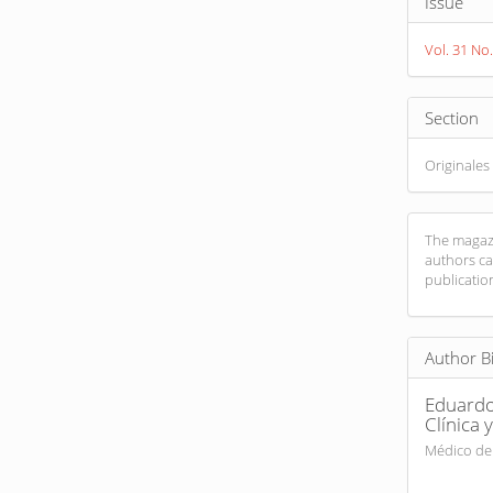
Issue
Detail
Vol. 31 No.
Section
Originales
The magazi
authors ca
publicatio
Author B
Eduardo
Clínica
Médico de