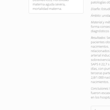
patologías ob
materna aguda severa,
mortalidad materna.
Diseño:
Estudi
Ámbito
: unid
Material y mé
forma consecu
diagnósticos 
Resultados:
Se
pacientes obs
nacimientos. 
relacionados 
arterial ind
sobrevivencia
SAPS II 22,7 ±
días, con pun
terceras par
2,8/1.000 na
nacimientos.
Conclusiones:
fueron escas
en los hospit
Article