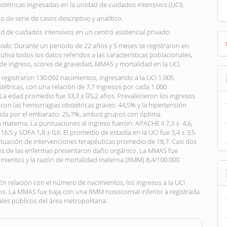
stétricas ingresadas en la unidad de cuidados intensivos (UCI).
o de serie de casos descriptivo y analítico.
ad de cuidados intensivos en un centro asistencial privado.
D
todo:
Durante un periodo de 22 años y 5 meses se registraron en
B
tiva todos los datos referidos a las características poblacionales,
de ingreso, scores de gravedad, MMAS y mortalidad en la UCI.
 registraron 130.092 nacimientos, ingresando a la UCI 1.005
tétricas, con una relación de 7,7 ingresos por cada 1.000
La edad promedio fue 33,3 ± 5,2 años. Prevalecieron los ingresos
con las hemorragias obstétricas graves: 44,5% y la hipertensión
ucida por el embarazo: 25,7%, ambos grupos con óptima
 materna. La puntuaciones al ingreso fueron: APACHE II 7,3 ± 4,6,
 16,5 y SOFA 1,8 ± 0,6. El promedio de estadía en la UCI fue 3,4 ± 3,5
tuación de intervenciones terapéuticas promedio de 18,7. Casi dos
tes de las enfermas presentaron daño orgánico. La MMAS fue
cimientos y la razón de mortalidad materna (RMM) 8,4/100.000
En relación con el número de nacimientos, los ingresos a la UCI
os. La MMAS fue baja con una RMM nosocomial inferior a registrada
ales públicos del área metropolitana.