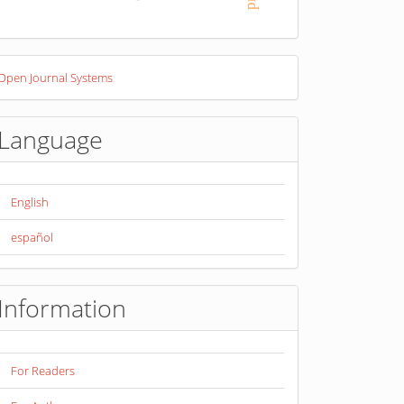
eveloped
Open Journal Systems
y
Language
English
español
Information
For Readers