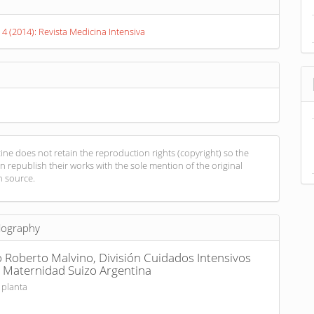
s
 4 (2014): Revista Medicina Intensiva
ne does not retain the reproduction rights (copyright) so the
n republish their works with the sole mention of the original
n source.
iography
 Roberto Malvino,
División Cuidados Intensivos
 y Maternidad Suizo Argentina
 planta