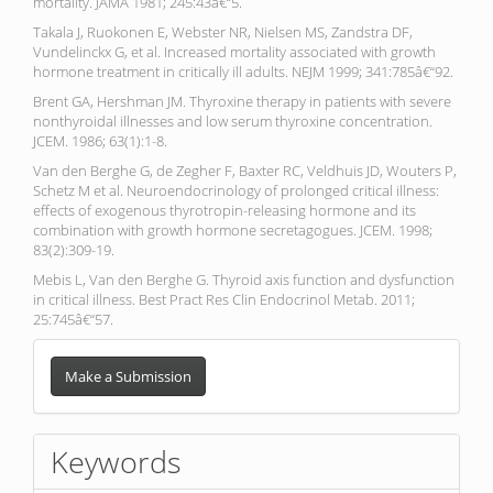
mortality. JAMA 1981; 245:43â€“5.
Takala J, Ruokonen E, Webster NR, Nielsen MS, Zandstra DF,
Vundelinckx G, et al. Increased mortality associated with growth
hormone treatment in critically ill adults. NEJM 1999; 341:785â€“92.
Brent GA, Hershman JM. Thyroxine therapy in patients with severe
nonthyroidal illnesses and low serum thyroxine concentration.
JCEM. 1986; 63(1):1-8.
Van den Berghe G, de Zegher F, Baxter RC, Veldhuis JD, Wouters P,
Schetz M et al. Neuroendocrinology of prolonged critical illness:
effects of exogenous thyrotropin-releasing hormone and its
combination with growth hormone secretagogues. JCEM. 1998;
83(2):309-19.
Mebis L, Van den Berghe G. Thyroid axis function and dysfunction
in critical illness. Best Pract Res Clin Endocrinol Metab. 2011;
25:745â€“57.
Make
a
Make a Submission
Submission
Keywords