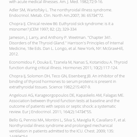
with acute medical illnesses. Am. J. Med. 1982;72:9-16.
Adler SM, Wartofsky L. The nonthyroidal illness syndrome.
Endocrinol. Metab. Clin. North Am.2007; 36: 657â€“72.
Chopra IJ. Clinical review 86: Euthyroid sick syndrome: is it a
misnomer? JCEM 1997; 82: (2); 329-334
Jameson, J. Larry, and Anthony P. Weetman. "Chapter 341.
Disorders of the Thyroid Gland." Harrison's Principles of Internal
Medicine, 18e Eds. Dan L. Longo, et al. New York, NY: McGrawHill,
2012.
Economidou F, Douka E, Tzanela M, Nanas S, Kotanidou A. Thyroid
function during critical illness. Hormones 2011; 10(2):117-124.
Chopra IJ, Solomon DH, Teco GN, Eisenberg JB. An inhibitor of the
binding of thyroid hormones to serum proteins is present in
extrathyroidal tissues. Science 1982;215:407-9.
Angelousi AG, Karageorgopoulos DE, Kapaskelis AM, Falagas ME.
Association between thyroid function tests at baseline and the
outcome of patients with sepsis or septic shock: a systematic
review. Eur J Endocrinol. 2011; 164(2):147â€“55.
Bello G, Pennisi MA, Montini L, Silva S, Maviglia R, Cavallaro F, et al.
Nonthyroidal illness syndrome and prolonged mechanical
ventilation in patients admitted to the ICU. Chest. 2009; 135:
1448â€“54.