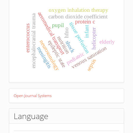
oxygen inhalation therapy
aeromedical transport
encephalocranial trauma
carbon dioxide coefficient
protein c
tissue perfusion
pupil
enterococcus
infant
helicopter
hfno
nutrition
elderly
neurosonology
epileptic state
shock
venous saturation
meningitis
pediatric
sepsis
Developed
Open Journal Systems
By
Language