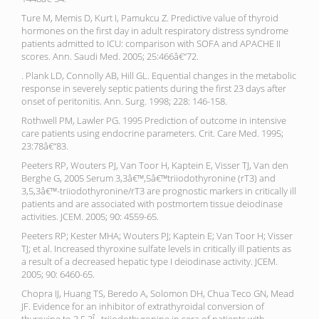
Ture M, Memis D, Kurt I, Pamukcu Z. Predictive value of thyroid
hormones on the first day in adult respiratory distress syndrome
patients admitted to ICU: comparison with SOFA and APACHE II
scores. Ann. Saudi Med. 2005; 25:466â€“72.
. Plank LD, Connolly AB, Hill GL. Equential changes in the metabolic
response in severely septic patients during the first 23 days after
onset of peritonitis. Ann. Surg. 1998; 228: 146-158.
Rothwell PM, Lawler PG. 1995 Prediction of outcome in intensive
care patients using endocrine parameters. Crit. Care Med. 1995;
23:78â€“83.
Peeters RP, Wouters PJ, Van Toor H, Kaptein E, Visser TJ, Van den
Berghe G, 2005 Serum 3,3â€™,5â€™triiodothyronine (rT3) and
3,5,3â€™-triiodothyronine/rT3 are prognostic markers in critically ill
patients and are associated with postmortem tissue deiodinase
activities. JCEM. 2005; 90: 4559-65.
Peeters RP; Kester MHA; Wouters PJ; Kaptein E; Van Toor H; Visser
TJ; et al. Increased thyroxine sulfate levels in critically ill patients as
a result of a decreased hepatic type I deiodinase activity. JCEM.
2005; 90: 6460-65.
Chopra IJ, Huang TS, Beredo A, Solomon DH, Chua Teco GN, Mead
JF. Evidence for an inhibitor of extrathyroidal conversion of