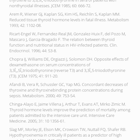
thyroxine to 3,5,3Î„-triiodothyronine in sera of patients with
nonthyroidal illnesses. JCEM 1985; 60: 666-72.
Arem R, Wiener GJ, Kaplan SG, Kim HS, Reichlin S, Kaplan MM.
Reduced tissue thyroid hormone levels in fatal illness. Metabolism
1993; 42: 1102-08.
Ricart-Engel W, Fernandez-Real JM, Gonzalez-Huix F, del Pozo M,
Mascaro J, Garcia-Bragado F. The relation between thyroid
function and nutritional status in HIV-infected patients. Clin.
Endocrinol. 1996; 44: 53-8.
Chopra IJ, Williams DE, Orgiazzi J, Solomon DH. Opposite effects of
dexamethasone on serum concentrations of
3,3Î„,5Î„triiodothyronine (reverse T3) and 3,3Î„5-triiodothyronine
(T3). JCEM 1975; 41: 911-20.
Afandi B, Vera R, Schussler GC, Yap MG. Concordant decreases of
thyroxine and thyroxinebinding protein concentrations during
sepsis. Metabolism. 2000; 49: 753-54.
Chinga-Alayo E, Jaime Villena J, Arthur T, Evans AT, Mirko Zimic M.
Thyroid hormone levels improve the prediction of mortality among
patients admitted to the intensive care unit. Intensive Care
Medicine. 2005; 31: 10 1356-61.
Slag MF, Morley JE, Elson MK, Crowson TW, Nuttall FQ, Shafer RB.
Hypothyroxinemia in critically ill patients as a predictor of high