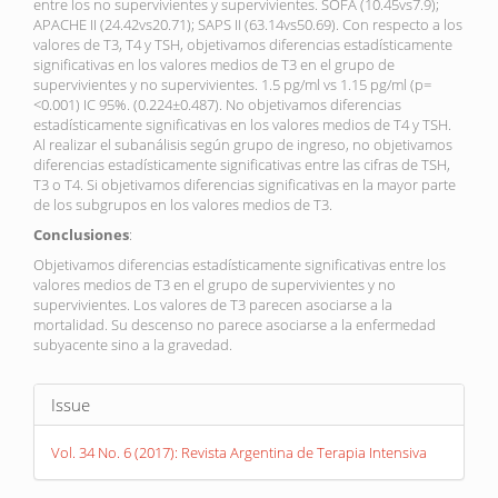
entre los no supervivientes y supervivientes. SOFA (10.45vs7.9);
APACHE II (24.42vs20.71); SAPS II (63.14vs50.69). Con respecto a los
valores de T3, T4 y TSH, objetivamos diferencias estadísticamente
significativas en los valores medios de T3 en el grupo de
supervivientes y no supervivientes. 1.5 pg/ml vs 1.15 pg/ml (p=
<0.001) IC 95%. (0.224±0.487). No objetivamos diferencias
estadísticamente significativas en los valores medios de T4 y TSH.
Al realizar el subanálisis según grupo de ingreso, no objetivamos
diferencias estadísticamente significativas entre las cifras de TSH,
T3 o T4. Si objetivamos diferencias significativas en la mayor parte
de los subgrupos en los valores medios de T3.
Conclusiones
:
Objetivamos diferencias estadísticamente significativas entre los
valores medios de T3 en el grupo de supervivientes y no
supervivientes. Los valores de T3 parecen asociarse a la
mortalidad. Su descenso no parece asociarse a la enfermedad
subyacente sino a la gravedad.
Article
Issue
Details
Vol. 34 No. 6 (2017): Revista Argentina de Terapia Intensiva