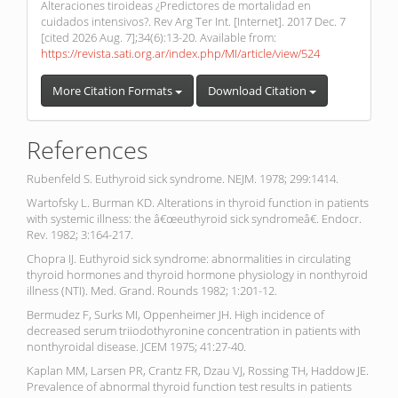
Alteraciones tiroideas ¿Predictores de mortalidad en
cuidados intensivos?. Rev Arg Ter Int. [Internet]. 2017 Dec. 7
[cited 2026 Aug. 7];34(6):13-20. Available from:
https://revista.sati.org.ar/index.php/MI/article/view/524
More Citation Formats
Download Citation
References
Rubenfeld S. Euthyroid sick syndrome. NEJM. 1978; 299:1414.
Wartofsky L. Burman KD. Alterations in thyroid function in patients
with systemic illness: the â€œeuthyroid sick syndromeâ€. Endocr.
Rev. 1982; 3:164-217.
Chopra IJ. Euthyroid sick syndrome: abnormalities in circulating
thyroid hormones and thyroid hormone physiology in nonthyroid
illness (NTI). Med. Grand. Rounds 1982; 1:201-12.
Bermudez F, Surks MI, Oppenheimer JH. High incidence of
decreased serum triiodothyronine concentration in patients with
nonthyroidal disease. JCEM 1975; 41:27-40.
Kaplan MM, Larsen PR, Crantz FR, Dzau VJ, Rossing TH, Haddow JE.
Prevalence of abnormal thyroid function test results in patients