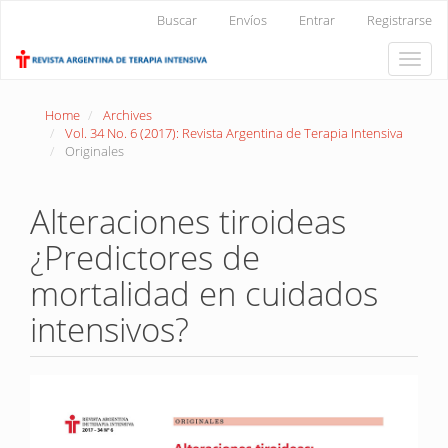
Main
Buscar
Envíos
Entrar
Registrarse
Navigation
Main
Toggle
Content
naviga
Sidebar
Home
Archives
Vol. 34 No. 6 (2017): Revista Argentina de Terapia Intensiva
Originales
Alteraciones tiroideas
¿Predictores de
mortalidad en cuidados
intensivos?
Article
Sidebar